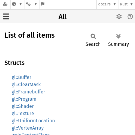
docs.rs
Rust
All
List of all items
Search
Summary
Structs
gl::Buffer
gl::ClearMask
gl::Framebuffer
gl::Program
gl::Shader
gl::Texture
gl::UniformLocation
gl::VertexArray