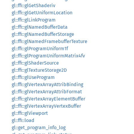
gl::ffi::glGetShaderiv
gl::ffi::glGetUniformLocation
gl::ffi::glLinkProgram
gl::ffi::glNamedBufferData
gl::ffi::glNamedBufferStorage
gl::ffi::glNamedFramebufferTexture
gl::ffi::glProgramUniform1f
gl::ffi::glProgramUniformMatrix4fv
gl::ffi::glShaderSource
gl::ffi::glTextureStorage2D
gl::ffi::glUseProgram
gl::ffi::glVertexArrayAttribBinding
gl::ffi::glVertexArrayAttribFormat
gl::ffi::glVertexArrayElementBuffer
gl::ffi::glVertexArrayVertexBuffer
gl::ffi::glViewport
gl::ffi::load
gl::get_program_info_log