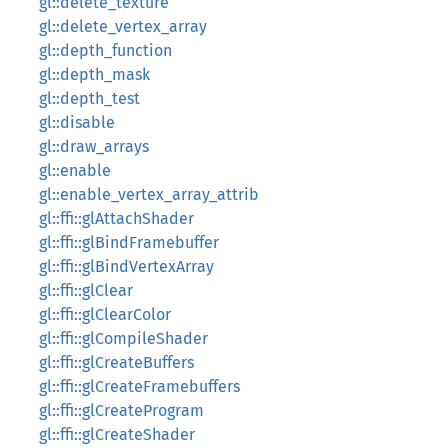
gl::delete_texture
gl::delete_vertex_array
gl::depth_function
gl::depth_mask
gl::depth_test
gl::disable
gl::draw_arrays
gl::enable
gl::enable_vertex_array_attrib
gl::ffi::glAttachShader
gl::ffi::glBindFramebuffer
gl::ffi::glBindVertexArray
gl::ffi::glClear
gl::ffi::glClearColor
gl::ffi::glCompileShader
gl::ffi::glCreateBuffers
gl::ffi::glCreateFramebuffers
gl::ffi::glCreateProgram
gl::ffi::glCreateShader