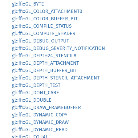
gl::ffi::GL_BYTE
gl::ffi::GL_COLOR_ATTACHMENT0
gl::ffi::GL_COLOR_BUFFER_BIT
gl::ffi::GL_COMPILE_STATUS
gl::ffi::GL_COMPUTE_SHADER
gl::ffi::GL_DEBUG_OUTPUT
gl::ffi::GL_DEBUG_SEVERITY_NOTIFICATION
gl::ffi::GL_DEPTH24_STENCIL8
gl::ffi::GL_DEPTH_ATTACHMENT
gl::ffi::GL_DEPTH_BUFFER_BIT
gl::ffi::GL_DEPTH_STENCIL_ATTACHMENT
gl::ffi::GL_DEPTH_TEST
gl::ffi::GL_DONT_CARE
gl::ffi::GL_DOUBLE
gl::ffi::GL_DRAW_FRAMEBUFFER
gl::ffi::GL_DYNAMIC_COPY
gl::ffi::GL_DYNAMIC_DRAW
gl::ffi::GL_DYNAMIC_READ
gl::ffi::GL_EQUAL