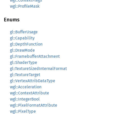
wgl::ContextFlags
wgl::ProfileMask
Enums
gl::BufferUsage
gl::Capability
gl::DepthFunction
gl::DrawMode
gl::FramebufferAttachment
gl::ShaderType
gl::TextureSizedInternalFormat
gl::TextureTarget
gl::VertexAttribDataType
wgl::Acceleration
wgl::ContextAttribute
wgl::IntegerBool
wgl::PixelFormatAttribute
wgl::PixelType