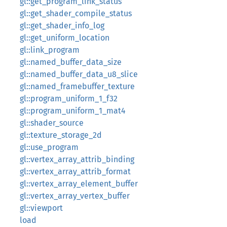
gl::get_program_link_status
gl::get_shader_compile_status
gl::get_shader_info_log
gl::get_uniform_location
gl::link_program
gl::named_buffer_data_size
gl::named_buffer_data_u8_slice
gl::named_framebuffer_texture
gl::program_uniform_1_f32
gl::program_uniform_1_mat4
gl::shader_source
gl::texture_storage_2d
gl::use_program
gl::vertex_array_attrib_binding
gl::vertex_array_attrib_format
gl::vertex_array_element_buffer
gl::vertex_array_vertex_buffer
gl::viewport
load