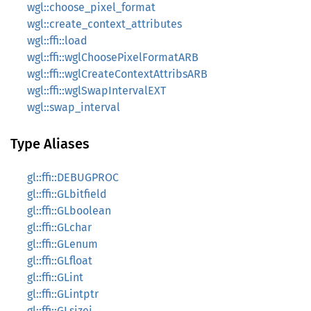
wgl::choose_pixel_format
wgl::create_context_attributes
wgl::ffi::load
wgl::ffi::wglChoosePixelFormatARB
wgl::ffi::wglCreateContextAttribsARB
wgl::ffi::wglSwapIntervalEXT
wgl::swap_interval
Type Aliases
gl::ffi::DEBUGPROC
gl::ffi::GLbitfield
gl::ffi::GLboolean
gl::ffi::GLchar
gl::ffi::GLenum
gl::ffi::GLfloat
gl::ffi::GLint
gl::ffi::GLintptr
gl::ffi::GLsizei