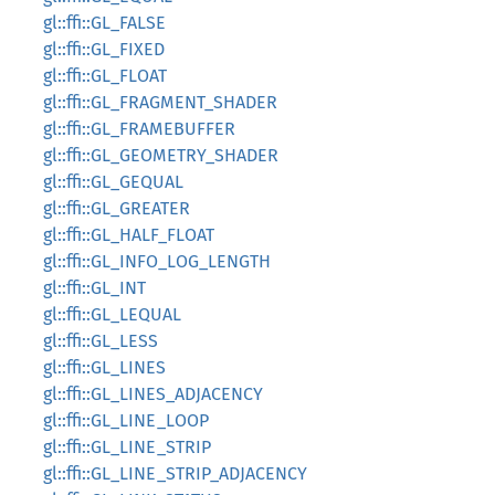
gl::ffi::GL_FALSE
gl::ffi::GL_FIXED
gl::ffi::GL_FLOAT
gl::ffi::GL_FRAGMENT_SHADER
gl::ffi::GL_FRAMEBUFFER
gl::ffi::GL_GEOMETRY_SHADER
gl::ffi::GL_GEQUAL
gl::ffi::GL_GREATER
gl::ffi::GL_HALF_FLOAT
gl::ffi::GL_INFO_LOG_LENGTH
gl::ffi::GL_INT
gl::ffi::GL_LEQUAL
gl::ffi::GL_LESS
gl::ffi::GL_LINES
gl::ffi::GL_LINES_ADJACENCY
gl::ffi::GL_LINE_LOOP
gl::ffi::GL_LINE_STRIP
gl::ffi::GL_LINE_STRIP_ADJACENCY