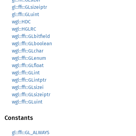
gl::ffi::GLsizeiptr
gl::ffi::GLuint
wgl::HDC
wgl::HGLRC
wgl::ffi::GLbitfield
wgl::ffi::GLboolean
wgl::ffi::GLchar
wgl::ffi::GLenum
wgl::ffi::GLfloat
wgl::ffi::GLint
wgl::ffi::GLintptr
wgl::ffi::GLsizei
wgl::ffi::GLsizeiptr
wgl::ffi::GLuint
Constants
gl::ffi::GL_ALWAYS