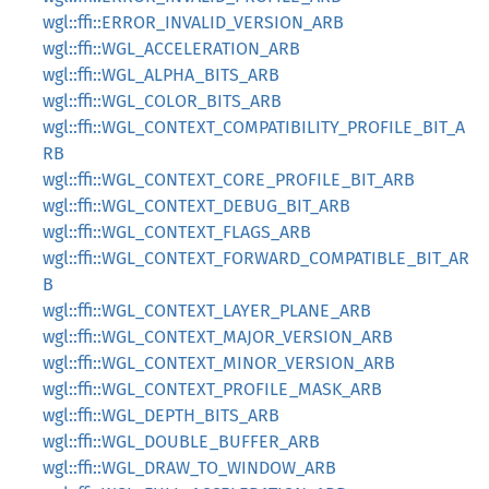
wgl::ffi::ERROR_INVALID_VERSION_ARB
wgl::ffi::WGL_ACCELERATION_ARB
wgl::ffi::WGL_ALPHA_BITS_ARB
wgl::ffi::WGL_COLOR_BITS_ARB
wgl::ffi::WGL_CONTEXT_COMPATIBILITY_PROFILE_BIT_A
RB
wgl::ffi::WGL_CONTEXT_CORE_PROFILE_BIT_ARB
wgl::ffi::WGL_CONTEXT_DEBUG_BIT_ARB
wgl::ffi::WGL_CONTEXT_FLAGS_ARB
wgl::ffi::WGL_CONTEXT_FORWARD_COMPATIBLE_BIT_AR
B
wgl::ffi::WGL_CONTEXT_LAYER_PLANE_ARB
wgl::ffi::WGL_CONTEXT_MAJOR_VERSION_ARB
wgl::ffi::WGL_CONTEXT_MINOR_VERSION_ARB
wgl::ffi::WGL_CONTEXT_PROFILE_MASK_ARB
wgl::ffi::WGL_DEPTH_BITS_ARB
wgl::ffi::WGL_DOUBLE_BUFFER_ARB
wgl::ffi::WGL_DRAW_TO_WINDOW_ARB