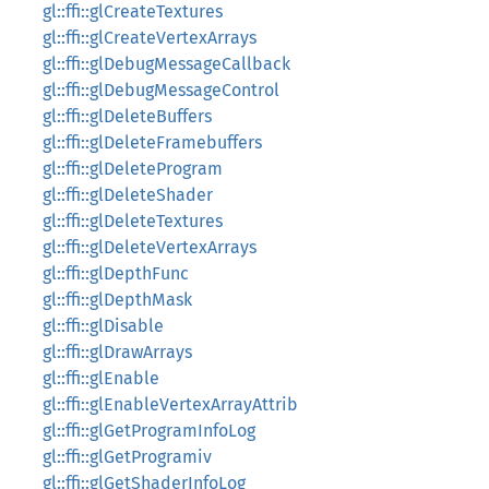
gl::ffi::glCreateTextures
gl::ffi::glCreateVertexArrays
gl::ffi::glDebugMessageCallback
gl::ffi::glDebugMessageControl
gl::ffi::glDeleteBuffers
gl::ffi::glDeleteFramebuffers
gl::ffi::glDeleteProgram
gl::ffi::glDeleteShader
gl::ffi::glDeleteTextures
gl::ffi::glDeleteVertexArrays
gl::ffi::glDepthFunc
gl::ffi::glDepthMask
gl::ffi::glDisable
gl::ffi::glDrawArrays
gl::ffi::glEnable
gl::ffi::glEnableVertexArrayAttrib
gl::ffi::glGetProgramInfoLog
gl::ffi::glGetProgramiv
gl::ffi::glGetShaderInfoLog