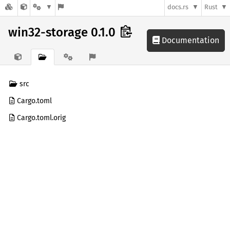
docs.rs
Rust
win32-storage 0.1.0
Documentation
src
Cargo.toml
Cargo.toml.orig