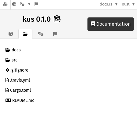
docs.rs
Rust
kus 0.1.0
Documentation
docs
src
.gitignore
.travis.yml
Cargo.toml
README.md