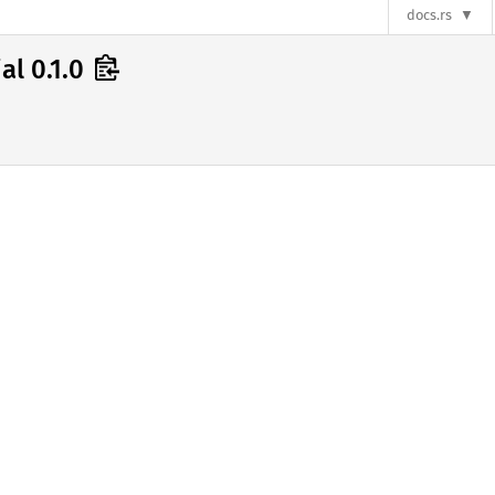
docs.rs
jal 0.1.0