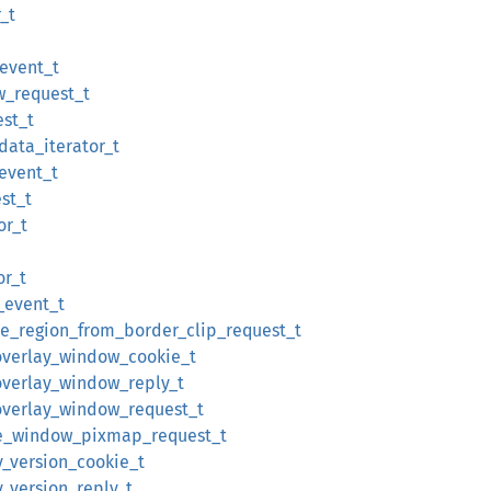
r_t
_event_t
w_request_t
est_t
data_iterator_t
_event_t
est_t
or_t
or_t
_event_t
te_region_from_border_clip_request_t
overlay_window_cookie_t
overlay_window_reply_t
overlay_window_request_t
me_window_pixmap_request_t
y_version_cookie_t
y_version_reply_t