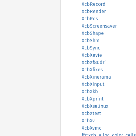
XcbRecord
XcbRender
XcbRes
XcbScreensaver
XcbShape
XcbShm
XcbSync
XcbXevie
XcbXf86dri
XcbXfixes
XcbXinerama
XcbXinput
XcbXkb
XcbXprint
XcbXselinux
XcbXtest
XcbXv
XcbXvmc
ffi::xcb_alloc_color_cell