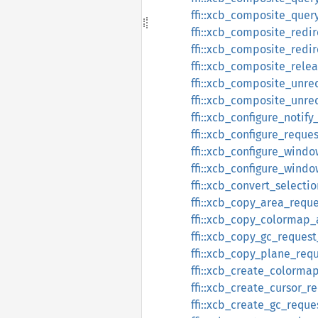
ffi::xcb_composite_quer
ffi::xcb_composite_redi
ffi::xcb_composite_redi
ffi::xcb_composite_rele
ffi::xcb_composite_unr
ffi::xcb_composite_unre
ffi::xcb_configure_notify
ffi::xcb_configure_reque
ffi::xcb_configure_wind
ffi::xcb_configure_windo
ffi::xcb_convert_selecti
ffi::xcb_copy_area_reque
ffi::xcb_copy_colormap_
ffi::xcb_copy_gc_request
ffi::xcb_copy_plane_req
ffi::xcb_create_colorma
ffi::xcb_create_cursor_r
ffi::xcb_create_gc_reque