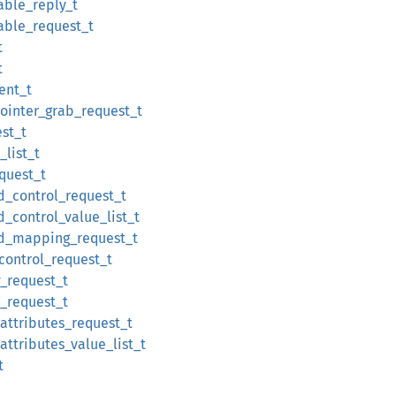
able_reply_t
nable_request_t
t
t
ent_t
pointer_grab_request_t
est_t
_list_t
quest_t
d_control_request_t
d_control_value_list_t
rd_mapping_request_t
_control_request_t
y_request_t
t_request_t
attributes_request_t
attributes_value_list_t
t