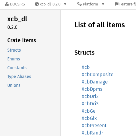
DOCS.RS
xcb-dl-0.2.0
Platform
Feature f
xcb_dl
List of all items
0.2.0
Crate Items
Structs
Structs
Enums
Xcb
Constants
XcbComposite
Type Aliases
XcbDamage
Unions
XcbDpms
XcbDri2
XcbDri3
XcbGe
XcbGlx
XcbPresent
XcbRandr