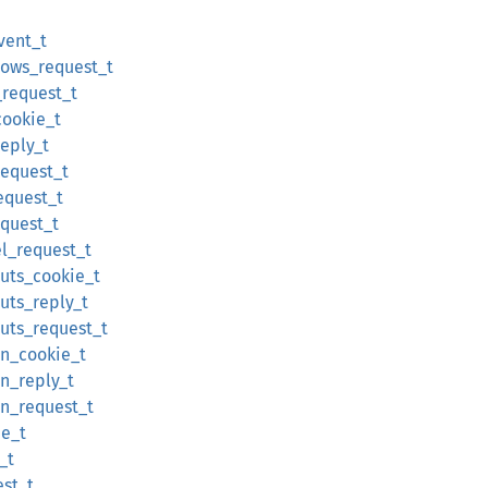
event_t
dows_request_t
_request_t
cookie_t
eply_t
request_t
equest_t
quest_t
el_request_t
uts_cookie_t
uts_reply_t
uts_request_t
on_cookie_t
on_reply_t
on_request_t
ie_t
_t
est_t