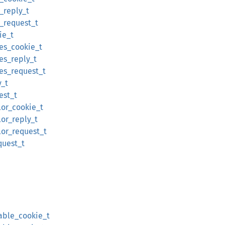
s_reply_t
s_request_t
ie_t
nes_cookie_t
nes_reply_t
nes_request_t
y_t
est_t
lor_cookie_t
lor_reply_t
lor_request_t
quest_t
nable_cookie_t