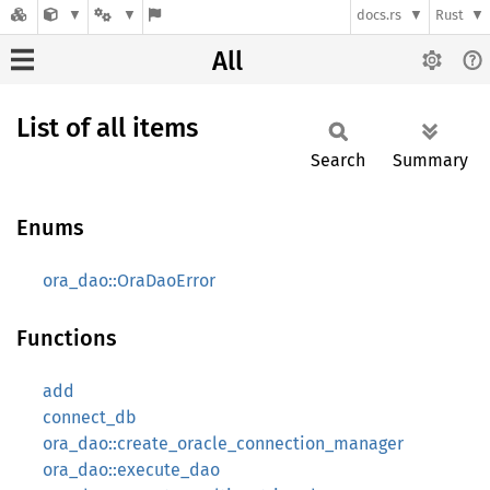
docs.rs
Rust
All
List of all items
Search
Summary
Enums
ora_dao::OraDaoError
Functions
add
connect_db
ora_dao::create_oracle_connection_manager
ora_dao::execute_dao