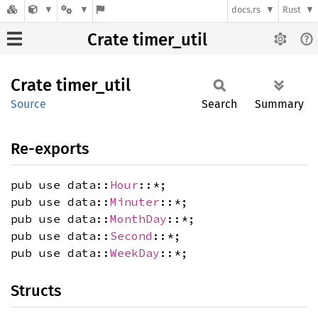
docs.rs
Rust
Crate timer_util
Crate
timer_
util
Source
Search
Summary
Re-exports
pub use data::
Hour
::*;
pub use data::
Minuter
::*;
pub use data::
MonthDay
::*;
pub use data::
Second
::*;
pub use data::
WeekDay
::*;
Structs