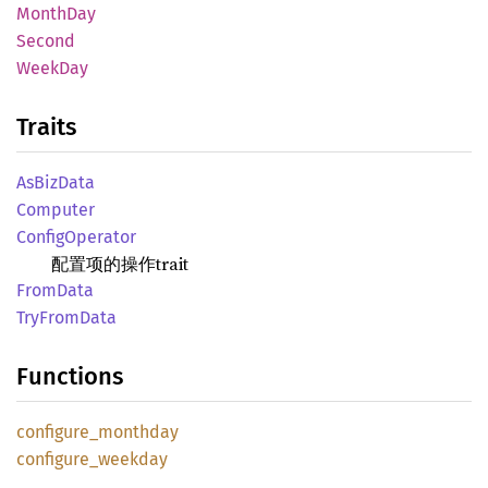
Month
Day
Second
WeekDay
Traits
AsBiz
Data
Computer
Config
Operator
配置项的操作trait
From
Data
TryFrom
Data
Functions
configure_
monthday
configure_
weekday