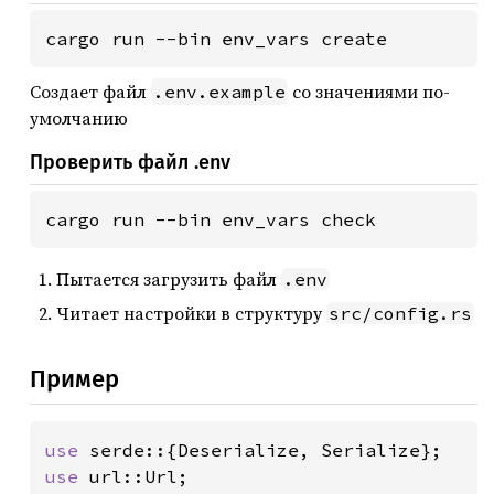
cargo run --bin env_vars create
Создает файл
со значениями по-
.env.example
умолчанию
Проверить файл .env
cargo run --bin env_vars check
Пытается загрузить файл
.env
Читает настройки в структуру
src/config.rs
Пример
use 
use 
url::Url;
