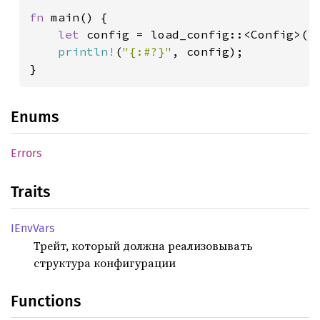
fn 
main() {

let 
config = load_config::<Config>();
println!
(
"{:#?}"
, config);

}
Enums
Errors
Traits
IEnv
Vars
Трейт, который должна реализовывать
структура конфигурации
Functions