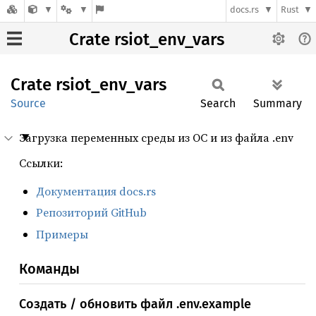
docs.rs
Rust
Crate rsiot_env_vars
Crate
rsiot_
env_
vars
Source
Search
Summary
Загрузка переменных среды из ОС и из файла .env
Ссылки:
Документация docs.rs
Репозиторий GitHub
Примеры
Команды
Cоздать / обновить файл .env.example