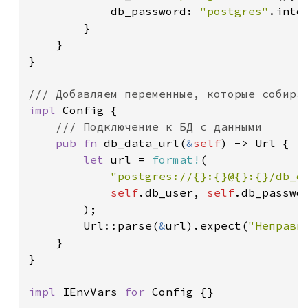
            db_password: 
"postgres"
.into(
        }

    }

}

impl 
Config {

/// Подключение к БД с данными

pub fn 
db_data_url(
&
self
) -> Url {

let 
url = 
format!
(

"postgres://{}:{}@{}:{}/db_d
self
.db_user, 
self
.db_passwo
        );

        Url::parse(
&
url).expect(
"Неправи
    }

}

impl 
IEnvVars 
for 
Config {}
