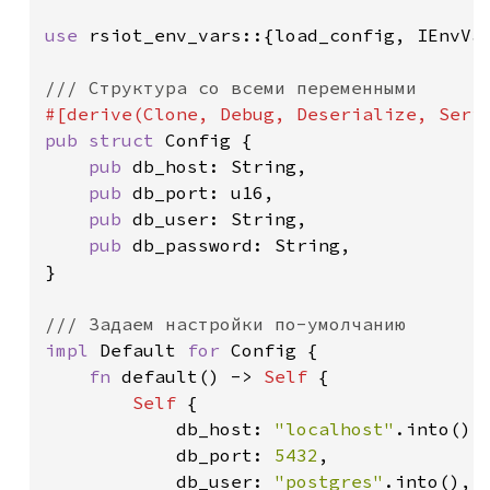
use 
rsiot_env_vars::{load_config, IEnvVar
pub struct 
Config {

pub 
db_host: String,

pub 
db_port: u16,

pub 
db_user: String,

pub 
db_password: String,

}

impl 
Default 
for 
Config {

fn 
default() -> 
Self 
{

Self 
{

            db_host: 
"localhost"
.into(),

            db_port: 
5432
,

            db_user: 
"postgres"
.into(),
