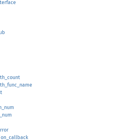
nterface
sub
ith_count
with_func_name
st
ith_num
th_num
rror
tion_callback