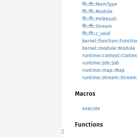
ffi::ffi::MemType
ffi::ffi::Module
ffi::ffi::PxlResult
ffi::ffi::Stream
ffi::ffi::c_void
kernel::function::Functio
kernel::module::Module
runtime::context::Contex
runtime::job::Job
runtime::map::Map
runtime::stream::Stream
Macros
execute
Functions