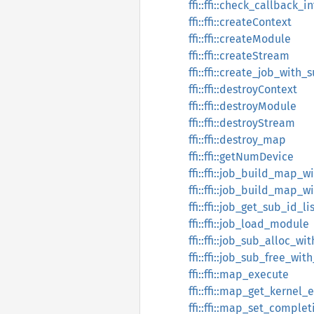
ffi::ffi::check_callback_i
ffi::ffi::createContext
ffi::ffi::createModule
ffi::ffi::createStream
ffi::ffi::create_job_with_
ffi::ffi::destroyContext
ffi::ffi::destroyModule
ffi::ffi::destroyStream
ffi::ffi::destroy_map
ffi::ffi::getNumDevice
ffi::ffi::job_build_map_w
ffi::ffi::job_build_map_
ffi::ffi::job_get_sub_id_li
ffi::ffi::job_load_module
ffi::ffi::job_sub_alloc_w
ffi::ffi::job_sub_free_wi
ffi::ffi::map_execute
ffi::ffi::map_get_kernel_e
ffi::ffi::map_set_comple