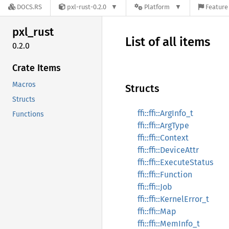
DOCS.RS
pxl-rust-0.2.0
Platform
Feature 
pxl_
rust
List of all items
0.2.0
Crate Items
Macros
Structs
Structs
ffi::ffi::ArgInfo_t
Functions
ffi::ffi::ArgType
ffi::ffi::Context
ffi::ffi::DeviceAttr
ffi::ffi::ExecuteStatus
ffi::ffi::Function
ffi::ffi::Job
ffi::ffi::KernelError_t
ffi::ffi::Map
ffi::ffi::MemInfo_t