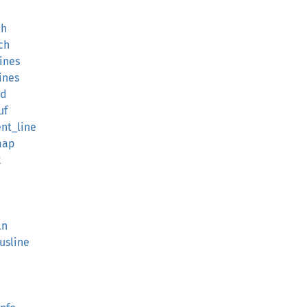
ch
ch
ines
ines
nd
uf
ent_line
map
k
ln
usline