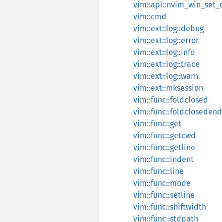
vim::api::nvim_win_set_
vim::cmd
vim::ext::log::debug
vim::ext::log::error
vim::ext::log::info
vim::ext::log::trace
vim::ext::log::warn
vim::ext::mksession
vim::func::foldclosed
vim::func::foldclosedend
vim::func::get
vim::func::getcwd
vim::func::getline
vim::func::indent
vim::func::line
vim::func::mode
vim::func::setline
vim::func::shiftwidth
vim::func::stdpath