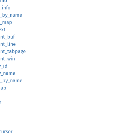
info
_info
or_by_name
or_map
ext
ent_buf
nt_line
ent_tabpage
ent_win
y_id
by_name
id_by_name
map
e
cursor