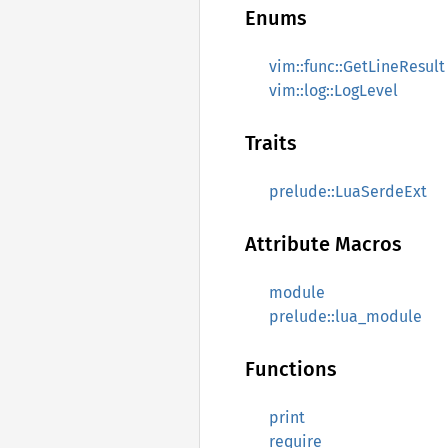
Enums
vim::func::GetLineResult
vim::log::LogLevel
Traits
prelude::LuaSerdeExt
Attribute Macros
module
prelude::lua_module
Functions
print
require