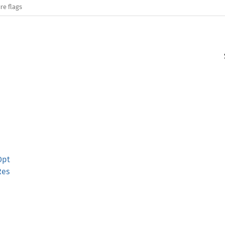
re flags
Opt
Res