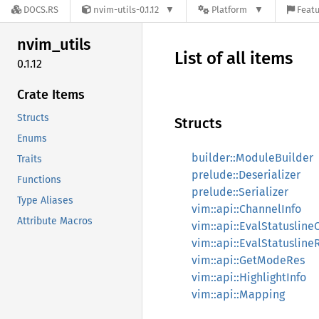
DOCS.RS
nvim-utils-0.1.12
Platform
Featu
nvim_
utils
List of all items
0.1.12
Crate Items
Structs
Structs
Enums
builder::ModuleBuilder
Traits
prelude::Deserializer
Functions
prelude::Serializer
Type Aliases
vim::api::ChannelInfo
Attribute Macros
vim::api::EvalStatusline
vim::api::EvalStatusline
vim::api::GetModeRes
vim::api::HighlightInfo
vim::api::Mapping