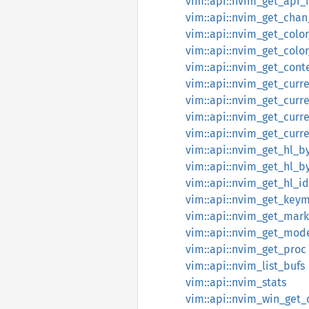
vim::api::nvim_get_api_
vim::api::nvim_get_chan
vim::api::nvim_get_col
vim::api::nvim_get_col
vim::api::nvim_get_cont
vim::api::nvim_get_curr
vim::api::nvim_get_curre
vim::api::nvim_get_curr
vim::api::nvim_get_curr
vim::api::nvim_get_hl_b
vim::api::nvim_get_hl_
vim::api::nvim_get_hl_
vim::api::nvim_get_key
vim::api::nvim_get_mark
vim::api::nvim_get_mod
vim::api::nvim_get_proc
vim::api::nvim_list_bufs
vim::api::nvim_stats
vim::api::nvim_win_get_