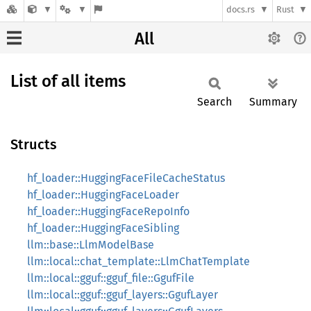
docs.rs
Rust
All
List of all items
Search
Summary
Structs
hf_loader::HuggingFaceFileCacheStatus
hf_loader::HuggingFaceLoader
hf_loader::HuggingFaceRepoInfo
hf_loader::HuggingFaceSibling
llm::base::LlmModelBase
llm::local::chat_template::LlmChatTemplate
llm::local::gguf::gguf_file::GgufFile
llm::local::gguf::gguf_layers::GgufLayer