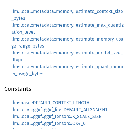
llm::local::metadata::memory::estimate_context_size
_bytes
llm::local::metadata::memory::estimate_max_quantiz
ation_level
llm::local::metadata::memory::estimate_memory_usa
ge_range_bytes
llm::local::metadata::memory::estimate_model_size_
dtype
llm::local::metadata::memory::estimate_quant_memo
ry_usage_bytes
Constants
llm::base::DEFAULT_CONTEXT_LENGTH
llm::local::gguf::gguf_file::DEFAULT_ALIGNMENT
llm::local::gguf::gguf_tensors::K_SCALE_SIZE
llm::local::gguf::gguf_tensors::QK4_0