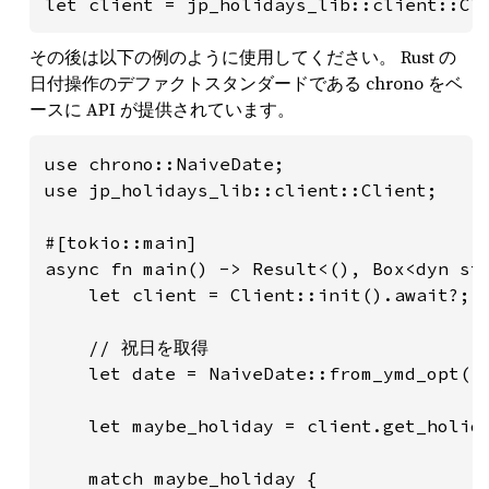
let client = jp_holidays_lib::client::Cl
その後は以下の例のように使用してください。 Rust の
日付操作のデファクトスタンダードである chrono をベ
ースに API が提供されています。
use chrono::NaiveDate;

use jp_holidays_lib::client::Client;

#[tokio::main]

async fn main() -> Result<(), Box<dyn std
    let client = Client::init().await?;

    // 祝日を取得

    let date = NaiveDate::from_ymd_opt
    let maybe_holiday = client.get_holida
    match maybe_holiday {
