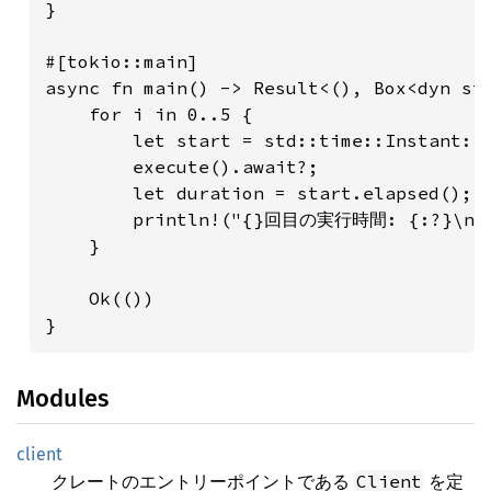
}

#[tokio::main]

async fn main() -> Result<(), Box<dyn std
    for i in 0..5 {

        let start = std::time::Instant::n
        execute().await?;

        let duration = start.elapsed();

        println!("{}回目の実行時間: {:?}\n", 
    }

    Ok(())

}
Modules
client
クレートのエントリーポイントである
を定
Client