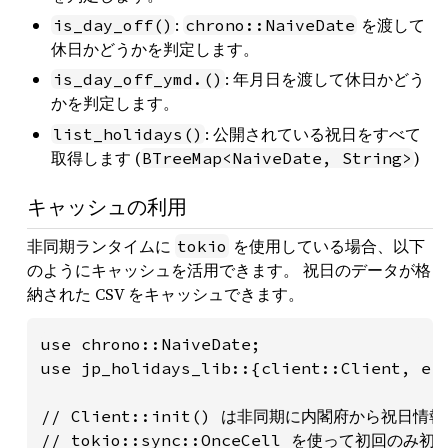
:
を渡して
is_day_off()
chrono::NaiveDate
休日かどうかを判定します。
: 年月日を渡して休日かどう
is_day_off_ymd.()
かを判定します。
: 公開されている祝日をすべて
list_holidays()
取得します (
)
BTreeMap<NaiveDate, String>
キャッシュの利用
非同期ランタイムに
を使用している場合、以下
tokio
のようにキャッシュを活用できます。 祝日のデータが格
納された CSV をキャッシュできます。
use chrono::NaiveDate;

use jp_holidays_lib::{client::Client, err
// Client::init() は非同期に内閣府から祝日情
// tokio::sync::OnceCell を使って初回