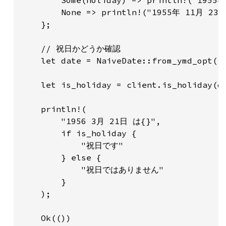
        Some(holiday) => println!("1955
        None => println!("1955年 11月 
    };

    // 祝日かどうか確認

    let date = NaiveDate::from_ymd_opt
    let is_holiday = client.is_holiday(da
    println!(

        "1956 3月 21日 は{}",

        if is_holiday {

            "祝日です"

        } else {

            "祝日ではありません"

        }

    );

    Ok(())
