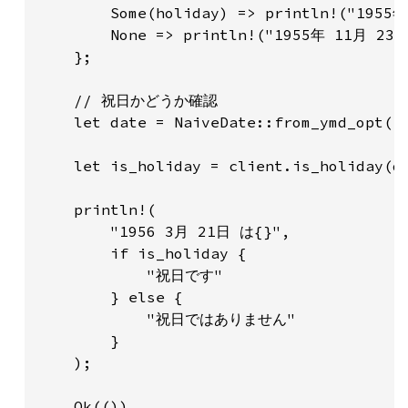
        Some(holiday) => println!("1955
        None => println!("1955年 11月 
    };

    // 祝日かどうか確認

    let date = NaiveDate::from_ymd_opt
    let is_holiday = client.is_holiday(da
    println!(

        "1956 3月 21日 は{}",

        if is_holiday {

            "祝日です"

        } else {

            "祝日ではありません"

        }

    );

    Ok(())
