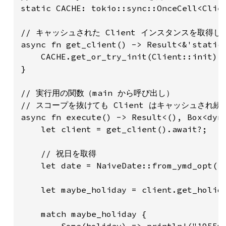
static CACHE: tokio::sync::OnceCell<Clien
// キャッシュされた Client インスタンスを取得しま
async fn get_client() -> Result<&'static 
    CACHE.get_or_try_init(Client::init).a
}

// 実行用の関数（main から呼び出し）

// スコープを抜けても Client はキャッシュされ続け
async fn execute() -> Result<(), Box<dyn 
    let client = get_client().await?;

    // 祝日を取得

    let date = NaiveDate::from_ymd_opt
    let maybe_holiday = client.get_holida
    match maybe_holiday {
