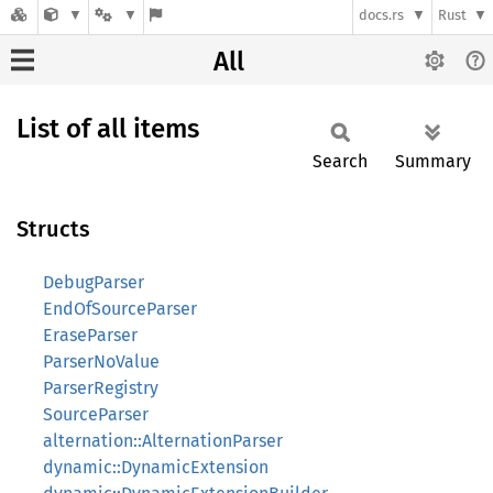
docs.rs
Rust
All
List of all items
Search
Summary
Structs
DebugParser
EndOfSourceParser
EraseParser
ParserNoValue
ParserRegistry
SourceParser
alternation::AlternationParser
dynamic::DynamicExtension