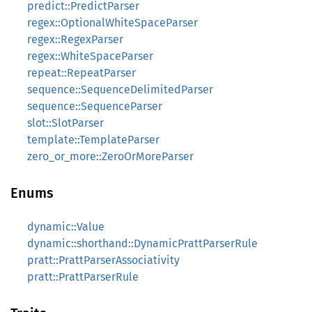
predict::PredictParser
regex::OptionalWhiteSpaceParser
regex::RegexParser
regex::WhiteSpaceParser
repeat::RepeatParser
sequence::SequenceDelimitedParser
sequence::SequenceParser
slot::SlotParser
template::TemplateParser
zero_or_more::ZeroOrMoreParser
Enums
dynamic::Value
dynamic::shorthand::DynamicPrattParserRule
pratt::PrattParserAssociativity
pratt::PrattParserRule