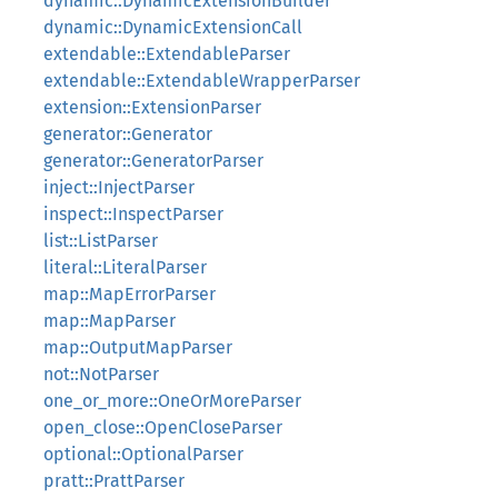
dynamic::DynamicExtensionBuilder
dynamic::DynamicExtensionCall
extendable::ExtendableParser
extendable::ExtendableWrapperParser
extension::ExtensionParser
generator::Generator
generator::GeneratorParser
inject::InjectParser
inspect::InspectParser
list::ListParser
literal::LiteralParser
map::MapErrorParser
map::MapParser
map::OutputMapParser
not::NotParser
one_or_more::OneOrMoreParser
open_close::OpenCloseParser
optional::OptionalParser
pratt::PrattParser