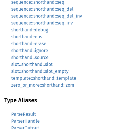
sequence::shorthand::seq
sequence::shorthand::seq_del
sequence::shorthand::seq_del_inv
sequence::shorthand::seq_inv
shorthand::debug
shorthand::eos
shorthand::erase
shorthand::ignore
shorthand::source
slot::shorthand::slot
slot::shorthand::slot_empty
template::shorthand::template
zero_or_more::shorthand::zom
Type Aliases
ParseResult
ParserHandle
ParserOutput