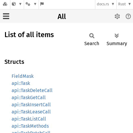
docs.rs
Rust
All
List of all items
Search
Summary
Structs
FieldMask
api::Task
api::TaskDeleteCall
api::TaskGetCall
api::TaskInsertCall
api::TaskLeaseCall
api::TaskListCall
api::TaskMethods