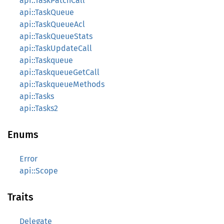
api::TaskPatchCall
api::TaskQueue
api::TaskQueueAcl
api::TaskQueueStats
api::TaskUpdateCall
api::Taskqueue
api::TaskqueueGetCall
api::TaskqueueMethods
api::Tasks
api::Tasks2
Enums
Error
api::Scope
Traits
Delegate