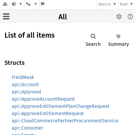
docs.rs
Rust
All
List of all items
Search
Summary
Structs
FieldMask
api::Account
api::Approval
api::ApproveAccountRequest
api::ApproveEntitlementPlanChangeRequest
api::ApproveEntitlementRequest
api::CloudCommercePartnerProcurementService
api::Consumer