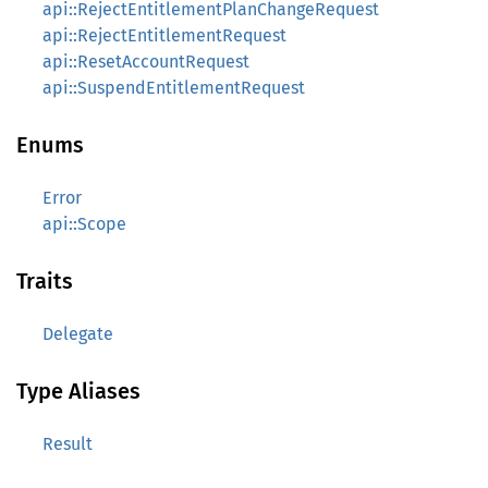
api::RejectEntitlementPlanChangeRequest
api::RejectEntitlementRequest
api::ResetAccountRequest
api::SuspendEntitlementRequest
Enums
Error
api::Scope
Traits
Delegate
Type Aliases
Result