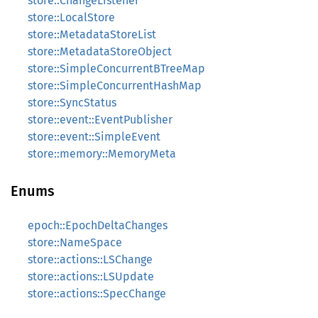
store::ChangeListener
store::LocalStore
store::MetadataStoreList
store::MetadataStoreObject
store::SimpleConcurrentBTreeMap
store::SimpleConcurrentHashMap
store::SyncStatus
store::event::EventPublisher
store::event::SimpleEvent
store::memory::MemoryMeta
Enums
epoch::EpochDeltaChanges
store::NameSpace
store::actions::LSChange
store::actions::LSUpdate
store::actions::SpecChange