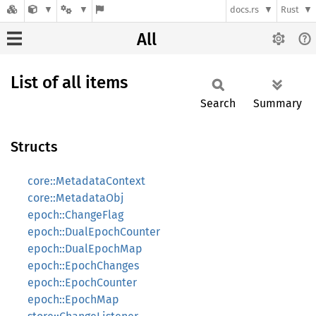
docs.rs
Rust
All
List of all items
Search
Summary
Structs
core::MetadataContext
core::MetadataObj
epoch::ChangeFlag
epoch::DualEpochCounter
epoch::DualEpochMap
epoch::EpochChanges
epoch::EpochCounter
epoch::EpochMap