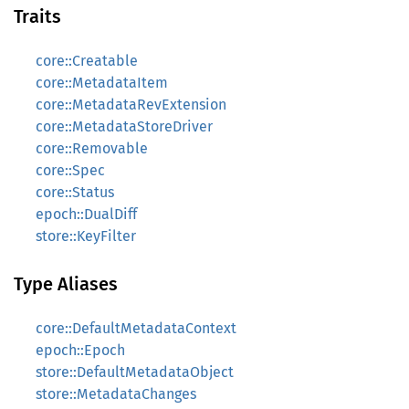
Traits
core::Creatable
core::MetadataItem
core::MetadataRevExtension
core::MetadataStoreDriver
core::Removable
core::Spec
core::Status
epoch::DualDiff
store::KeyFilter
Type Aliases
core::DefaultMetadataContext
epoch::Epoch
store::DefaultMetadataObject
store::MetadataChanges