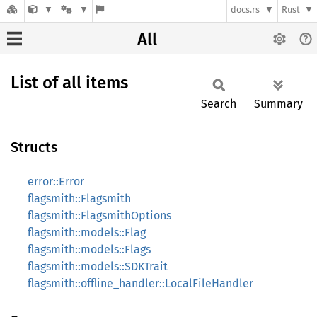
docs.rs
Rust
All
List of all items
Search
Summary
Structs
error::Error
flagsmith::Flagsmith
flagsmith::FlagsmithOptions
flagsmith::models::Flag
flagsmith::models::Flags
flagsmith::models::SDKTrait
flagsmith::offline_handler::LocalFileHandler