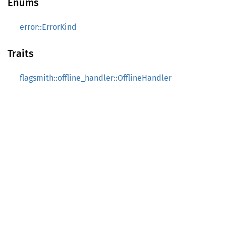
Enums
error::ErrorKind
Traits
flagsmith::offline_handler::OfflineHandler