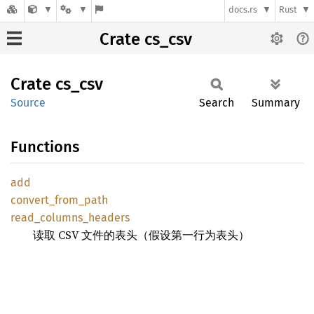
docs.rs
Rust
Crate cs_csv
Crate
cs_csv
Source
Search
Summary
Functions
add
convert_
from_
path
read_
columns_
headers
读取 CSV 文件的表头（假设第一行为表头）