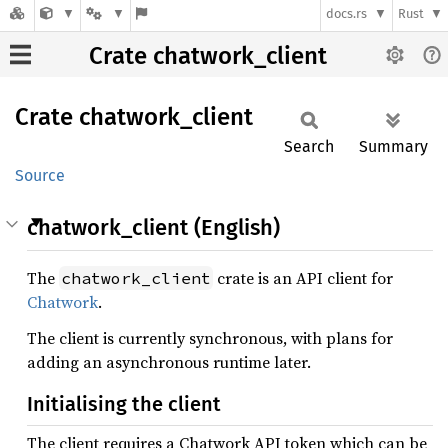
docs.rs
Rust
Crate chatwork_client
Crate
chatwork_
client
Search
Summary
Source
chatwork_client (English)
The
crate is an API client for
chatwork_client
Chatwork
.
The client is currently synchronous, with plans for
adding an asynchronous runtime later.
Initialising the client
The client requires a Chatwork API token which can be