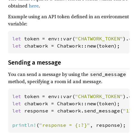
obtained
here
.
Example using an API token defined in an environment
variable:
let 
token = env::var(
"CHATWORK_TOKEN"
).e
let 
chatwork = Chatwork::new(token);
Sending a message
You can send a message by using the
send_message
method, specifying a room id and message.
let 
token = env::var(
"CHATWORK_TOKEN"
).e
let 
let 
response = chatwork.send_message(
"12
println!
(
"response = {:?}"
, response);