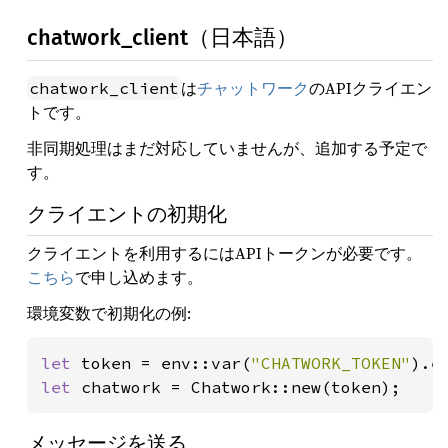
chatwork_client（日本語）
は
チャットワーク
のAPIクライエン
chatwork_client
トです。
非同期処理はまだ対応していませんが、追加する予定で
す。
クライエントの初期化
クライエントを利用するにはAPIトークンが必要です。
こちら
で申し込めます。
環境変数で初期化の例:
let 
token = env::var(
"CHATWORK_TOKEN"
).e
let 
chatwork = Chatwork::new(token);
メッセージを送る