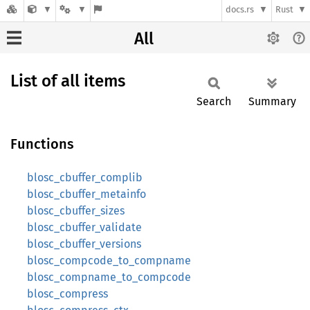
docs.rs
Rust
All
List of all items
Search
Summary
Functions
blosc_cbuffer_complib
blosc_cbuffer_metainfo
blosc_cbuffer_sizes
blosc_cbuffer_validate
blosc_cbuffer_versions
blosc_compcode_to_compname
blosc_compname_to_compcode
blosc_compress