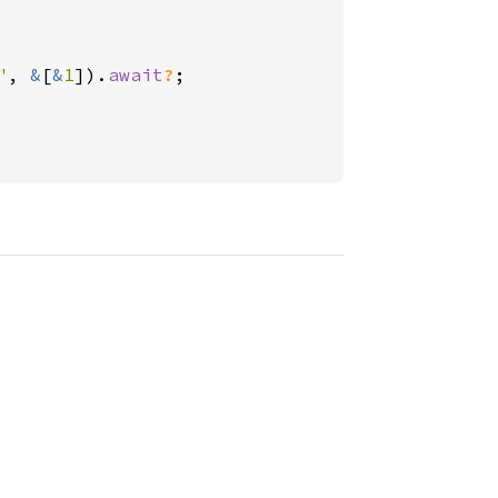
"
, 
&
[
&
1
]).
await
?
;
