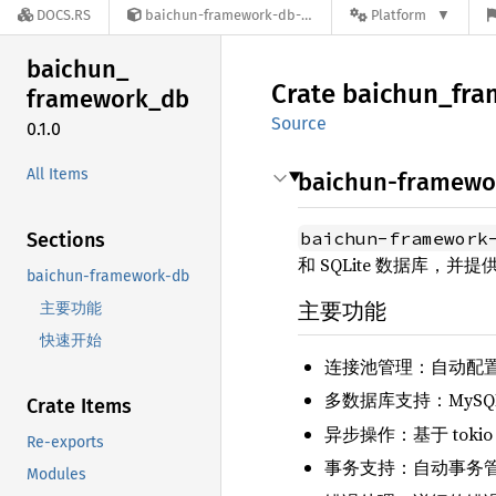
DOCS.RS
baichun-framework-db-0.1.0
Platform
baichun_
Crate
baichun_
fra
framework_
db
Source
0.1.0
All Items
baichun-framewo
baichun-framework
Sections
和 SQLite 数据库，
baichun-framework-db
主要功能
主要功能
快速开始
连接池管理：自动配
多数据库支持：MySQL、P
Crate Items
异步操作：基于 toki
Re-exports
事务支持：自动事务
Modules