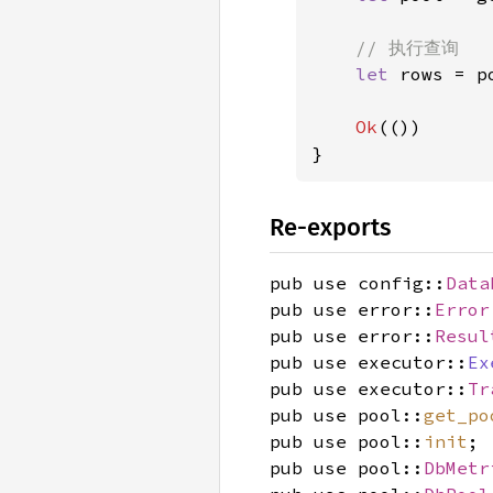
// 执行查询

let 
rows = p
Ok
(())

}
Re-exports
pub use config::
Data
pub use error::
Error
pub use error::
Resul
pub use executor::
Ex
pub use executor::
Tr
pub use pool::
get_po
pub use pool::
init
;
pub use pool::
DbMetr