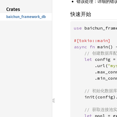
错误处理：详细的错
Crates
快速开始
baichun_framework_db
use 
baichun_fram
async fn 
main() 
// 创建数据库配
let 
config =
        .url(
"my
        .max_con
        .min_con
// 初始化数据库
init(config)
// 获取连接池实
let 
pool = g