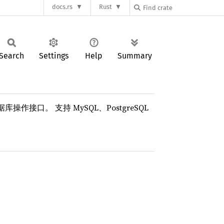
docs.rs
Rust
Search
Settings
Help
Summary
作接口。 支持 MySQL、PostgreSQL