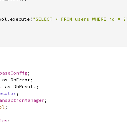
ool.execute(
"SELECT * FROM users WHERE id = ?
baseConfig
;
as DbError;
t
as DbResult;
ecutor
;
ansactionManager
;
ol
;
ics
;