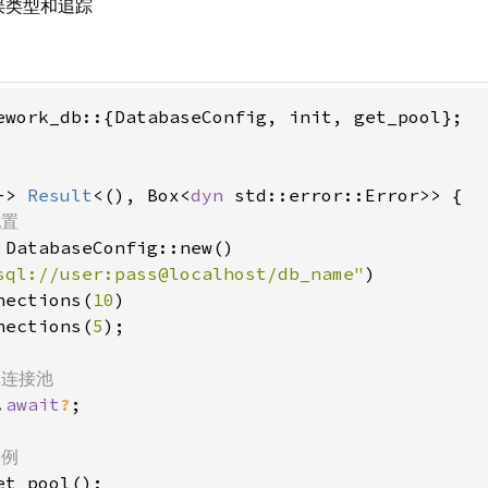
误类型和追踪
ework_db::{DatabaseConfig, init, get_pool};

-> 
Result
<(), Box<
dyn 
std::error::Error>> {

置

 DatabaseConfig::new()

sql://user:pass@localhost/db_name"
)

nections(
10
)

nections(
5
);

连接池

.
await
?
;

例

et_pool();
