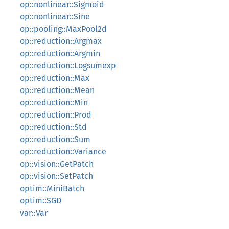
op::nonlinear::Sigmoid
op::nonlinear::Sine
op::pooling::MaxPool2d
op::reduction::Argmax
op::reduction::Argmin
op::reduction::Logsumexp
op::reduction::Max
op::reduction::Mean
op::reduction::Min
op::reduction::Prod
op::reduction::Std
op::reduction::Sum
op::reduction::Variance
op::vision::GetPatch
op::vision::SetPatch
optim::MiniBatch
optim::SGD
var::Var