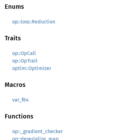
Enums
op::loss::Reduction
Traits
op::OpCall
op::OpTrait
optim::Optimizer
Macros
var_f64
Functions
op::_gradient_checker
op::deserialize_map