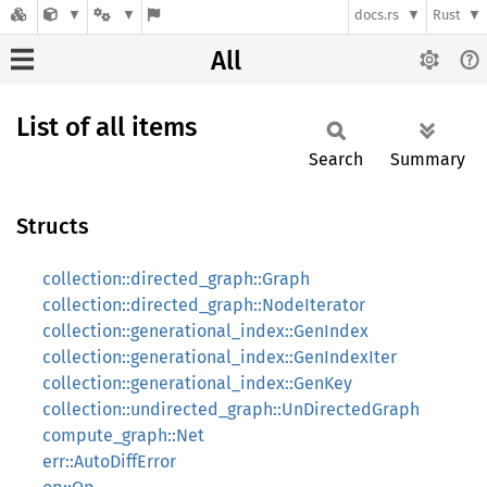
docs.rs
Rust
All
List of all items
Search
Summary
Structs
collection::directed_graph::Graph
collection::directed_graph::NodeIterator
collection::generational_index::GenIndex
collection::generational_index::GenIndexIter
collection::generational_index::GenKey
collection::undirected_graph::UnDirectedGraph
compute_graph::Net
err::AutoDiffError