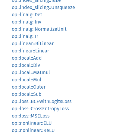
op::index_slicing::Take
op::index_slicing::Unsqueeze
op::linalg::Det
op::linalg::Inv
op::linalg::NormalizeUnit
op::linalg::Tr
op::linear::BiLinear
op::linear::Linear
op::local::Add
op::local::Div
op::local::Matmul
op::local::Mul
op::local::Outer
op::local::Sub
op::loss::BCEWithLogitsLoss
op::loss::CrossEntropyLoss
op::loss::MSELoss
op::nonlinear::ELU
op::nonlinear::ReLU