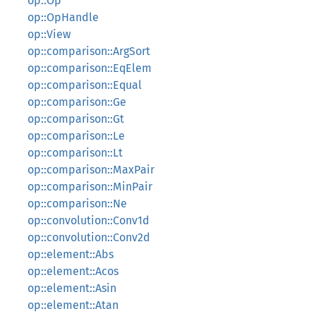
op::Op
op::OpHandle
op::View
op::comparison::ArgSort
op::comparison::EqElem
op::comparison::Equal
op::comparison::Ge
op::comparison::Gt
op::comparison::Le
op::comparison::Lt
op::comparison::MaxPair
op::comparison::MinPair
op::comparison::Ne
op::convolution::Conv1d
op::convolution::Conv2d
op::element::Abs
op::element::Acos
op::element::Asin
op::element::Atan