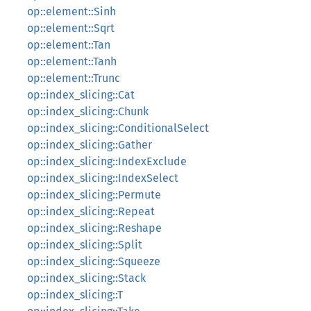
op::element::Sinh
op::element::Sqrt
op::element::Tan
op::element::Tanh
op::element::Trunc
op::index_slicing::Cat
op::index_slicing::Chunk
op::index_slicing::ConditionalSelect
op::index_slicing::Gather
op::index_slicing::IndexExclude
op::index_slicing::IndexSelect
op::index_slicing::Permute
op::index_slicing::Repeat
op::index_slicing::Reshape
op::index_slicing::Split
op::index_slicing::Squeeze
op::index_slicing::Stack
op::index_slicing::T