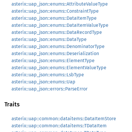
asterix::uap_json::enums::AttributeValueType
asterix::uap_json::enums::ConstraintType
asterix::uap_json::enums::DataItemType
asterix::uap_json::enums::DataItemValueType
asterix::uap_json::enums::DataRecordType
asterix::uap_json::enums::DataType
asterix::uap_json::enums::DenominatorType
asterix::uap_json::enums::Deserialization
asterix::uap_json::enums::ElementType
asterix::uap_json::enums::ElementValueType
asterix::uap_json::enums::LsbType
asterix::uap_json::enums::Uap
asterix::uap_json::errors::ParseError
Traits
asterix::uap::common::dataitems::DataItemStore
asterix::uap::common::dataitems::TDataItem