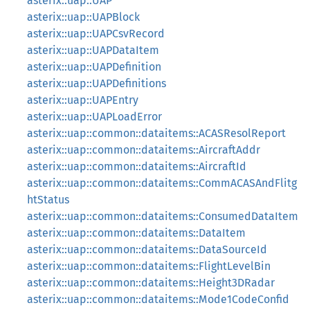
asterix::uap::UAP
asterix::uap::UAPBlock
asterix::uap::UAPCsvRecord
asterix::uap::UAPDataItem
asterix::uap::UAPDefinition
asterix::uap::UAPDefinitions
asterix::uap::UAPEntry
asterix::uap::UAPLoadError
asterix::uap::common::dataitems::ACASResolReport
asterix::uap::common::dataitems::AircraftAddr
asterix::uap::common::dataitems::AircraftId
asterix::uap::common::dataitems::CommACASAndFlitg
htStatus
asterix::uap::common::dataitems::ConsumedDataItem
asterix::uap::common::dataitems::DataItem
asterix::uap::common::dataitems::DataSourceId
asterix::uap::common::dataitems::FlightLevelBin
asterix::uap::common::dataitems::Height3DRadar
asterix::uap::common::dataitems::Mode1CodeConfid