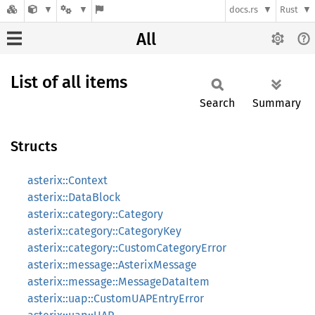
docs.rs
Rust
All
List of all items
Search
Summary
Structs
asterix::Context
asterix::DataBlock
asterix::category::Category
asterix::category::CategoryKey
asterix::category::CustomCategoryError
asterix::message::AsterixMessage
asterix::message::MessageDataItem
asterix::uap::CustomUAPEntryError