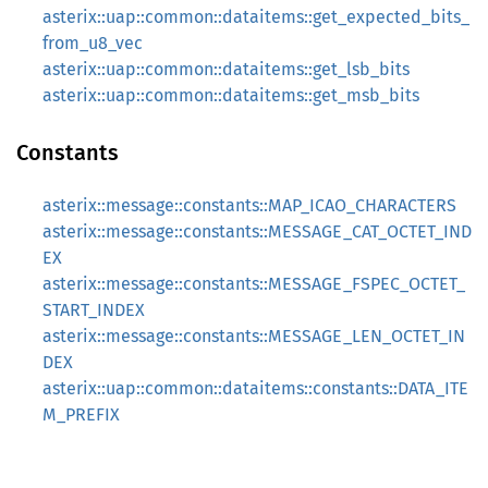
asterix::uap::common::dataitems::get_expected_bits_
from_u8_vec
asterix::uap::common::dataitems::get_lsb_bits
asterix::uap::common::dataitems::get_msb_bits
Constants
asterix::message::constants::MAP_ICAO_CHARACTERS
asterix::message::constants::MESSAGE_CAT_OCTET_IND
EX
asterix::message::constants::MESSAGE_FSPEC_OCTET_
START_INDEX
asterix::message::constants::MESSAGE_LEN_OCTET_IN
DEX
asterix::uap::common::dataitems::constants::DATA_ITE
M_PREFIX