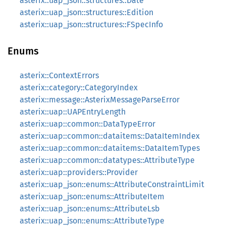
asterix::uap_json::structures::Date
asterix::uap_json::structures::Edition
asterix::uap_json::structures::FSpecInfo
Enums
asterix::ContextErrors
asterix::category::CategoryIndex
asterix::message::AsterixMessageParseError
asterix::uap::UAPEntryLength
asterix::uap::common::DataTypeError
asterix::uap::common::dataitems::DataItemIndex
asterix::uap::common::dataitems::DataItemTypes
asterix::uap::common::datatypes::AttributeType
asterix::uap::providers::Provider
asterix::uap_json::enums::AttributeConstraintLimit
asterix::uap_json::enums::AttributeItem
asterix::uap_json::enums::AttributeLsb
asterix::uap_json::enums::AttributeType