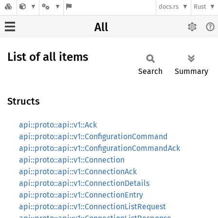
docs.rs
Rust
All
List of all items
Search
Summary
Structs
api::proto::api::v1::Ack
api::proto::api::v1::ConfigurationCommand
api::proto::api::v1::ConfigurationCommandAck
api::proto::api::v1::Connection
api::proto::api::v1::ConnectionAck
api::proto::api::v1::ConnectionDetails
api::proto::api::v1::ConnectionEntry
api::proto::api::v1::ConnectionListRequest