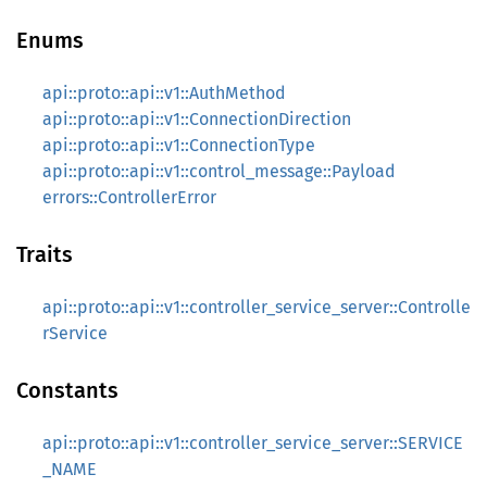
Enums
api::proto::api::v1::AuthMethod
api::proto::api::v1::ConnectionDirection
api::proto::api::v1::ConnectionType
api::proto::api::v1::control_message::Payload
errors::ControllerError
Traits
api::proto::api::v1::controller_service_server::Controlle
rService
Constants
api::proto::api::v1::controller_service_server::SERVICE
_NAME