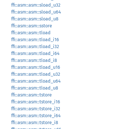
ffi::asm::asm::sload_u32
ffi::asm::asm::sload_u64
ffi::asm::asm::sload_u8
ffi::asm::asm::sstore
ffi::asm::asm::tload
ffi::asm::asm::tload_i16
ffi::asm::asm::tload_i32
ffi::asm::asm::tload_i64
ffi::asm::asm::tload_i8
ffi::asm::asm::tload_u16
ffi::asm::asm::tload_u32
ffi::asm::asm::tload_u64
ffi::asm::asm::tload_u8
ffi::asm::asm::tstore
ffi::asm::asm::tstore_i16
ffi::asm::asm::tstore_i32
ffi::asm::asm::tstore_i64
ffi::asm::asm::tstore_i8