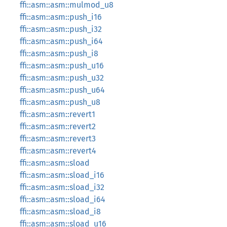
ffi::asm::asm::mulmod_u8
ffi::asm::asm::push_i16
ffi::asm::asm::push_i32
ffi::asm::asm::push_i64
ffi::asm::asm::push_i8
ffi::asm::asm::push_u16
ffi::asm::asm::push_u32
ffi::asm::asm::push_u64
ffi::asm::asm::push_u8
ffi::asm::asm::revert1
ffi::asm::asm::revert2
ffi::asm::asm::revert3
ffi::asm::asm::revert4
ffi::asm::asm::sload
ffi::asm::asm::sload_i16
ffi::asm::asm::sload_i32
ffi::asm::asm::sload_i64
ffi::asm::asm::sload_i8
ffi::asm::asm::sload_u16