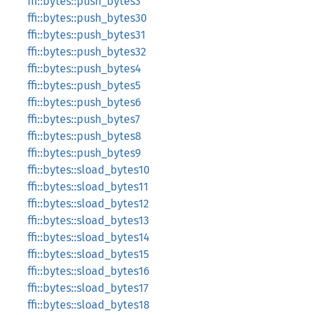
ffi::bytes::push_bytes3
ffi::bytes::push_bytes30
ffi::bytes::push_bytes31
ffi::bytes::push_bytes32
ffi::bytes::push_bytes4
ffi::bytes::push_bytes5
ffi::bytes::push_bytes6
ffi::bytes::push_bytes7
ffi::bytes::push_bytes8
ffi::bytes::push_bytes9
ffi::bytes::sload_bytes10
ffi::bytes::sload_bytes11
ffi::bytes::sload_bytes12
ffi::bytes::sload_bytes13
ffi::bytes::sload_bytes14
ffi::bytes::sload_bytes15
ffi::bytes::sload_bytes16
ffi::bytes::sload_bytes17
ffi::bytes::sload_bytes18