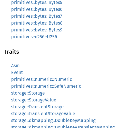
primitives::bytes::Bytes5
primitives::bytes::Bytes6
primitives::bytes::Bytes7
primitives::bytes::Bytes8
primitives::bytes::Bytes9
primitives::u256::U256
Traits
Asm
Event
primitives::numeric::Numeric
primitives::numeric::SafeNumeric
storage::Storage
storage::StorageValue
storage::TransientStorage
storage::TransientStorageValue
storage::dkmapping::DoubleKeyMapping
storage::dkmapping::DoubleKeyTransientMapping