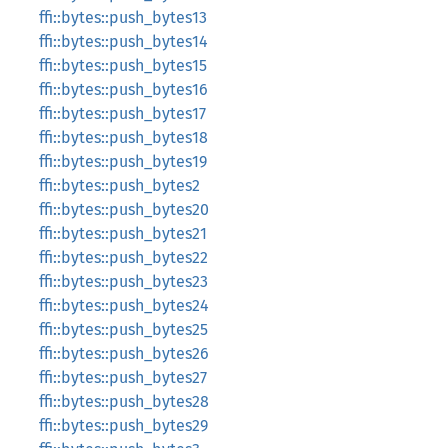
ffi::bytes::push_bytes13
ffi::bytes::push_bytes14
ffi::bytes::push_bytes15
ffi::bytes::push_bytes16
ffi::bytes::push_bytes17
ffi::bytes::push_bytes18
ffi::bytes::push_bytes19
ffi::bytes::push_bytes2
ffi::bytes::push_bytes20
ffi::bytes::push_bytes21
ffi::bytes::push_bytes22
ffi::bytes::push_bytes23
ffi::bytes::push_bytes24
ffi::bytes::push_bytes25
ffi::bytes::push_bytes26
ffi::bytes::push_bytes27
ffi::bytes::push_bytes28
ffi::bytes::push_bytes29