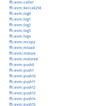
ffi::evm::caller
ffi::evm::keccak256
ffi::evm::log0
ffi::evm::log1
ffi::evm::log2
ffi::evm::log3
ffi::evm::log4
ffi::evm::mcopy
ffi::evm::mload
ffi::evm::mstore
ffi::evm::mstore8
ffi::evm::push0
ffi::evm::push1
ffi::evm::push10
ffi::evm::push11
ffi::evm::push12
ffi::evm::push13
ffi::evm::push14
ffi::evm::push15