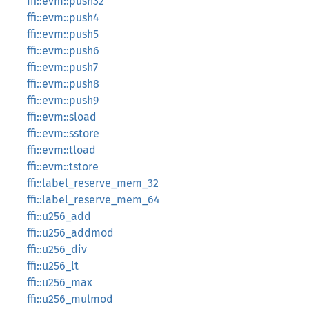
ffi::evm::push32
ffi::evm::push4
ffi::evm::push5
ffi::evm::push6
ffi::evm::push7
ffi::evm::push8
ffi::evm::push9
ffi::evm::sload
ffi::evm::sstore
ffi::evm::tload
ffi::evm::tstore
ffi::label_reserve_mem_32
ffi::label_reserve_mem_64
ffi::u256_add
ffi::u256_addmod
ffi::u256_div
ffi::u256_lt
ffi::u256_max
ffi::u256_mulmod