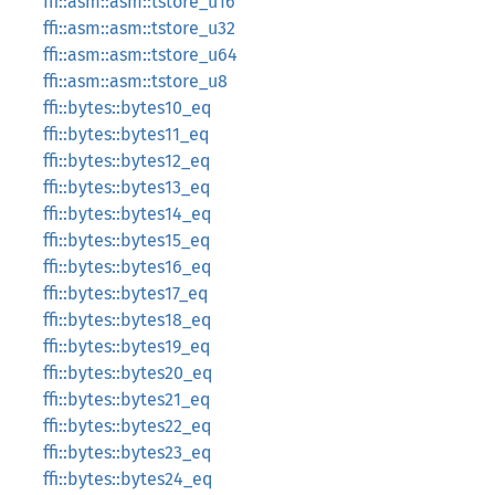
ffi::asm::asm::tstore_u16
ffi::asm::asm::tstore_u32
ffi::asm::asm::tstore_u64
ffi::asm::asm::tstore_u8
ffi::bytes::bytes10_eq
ffi::bytes::bytes11_eq
ffi::bytes::bytes12_eq
ffi::bytes::bytes13_eq
ffi::bytes::bytes14_eq
ffi::bytes::bytes15_eq
ffi::bytes::bytes16_eq
ffi::bytes::bytes17_eq
ffi::bytes::bytes18_eq
ffi::bytes::bytes19_eq
ffi::bytes::bytes20_eq
ffi::bytes::bytes21_eq
ffi::bytes::bytes22_eq
ffi::bytes::bytes23_eq
ffi::bytes::bytes24_eq