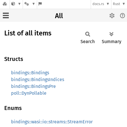
docs.rs
Rust
All
List of all items
Search
Summary
Structs
bindings::Bindings
bindings::BindingsIndices
bindings::BindingsPre
poll::DynPollable
Enums
bindings::wasi::io::streams::StreamError