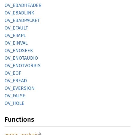
OV_
EBADHEADER
OV_
EBADLINK
OV_
EBADPACKET
OV_
EFAULT
OV_
EIMPL
OV_
EINVAL
OV_
ENOSEEK
OV_
ENOTAUDIO
OV_
ENOTVORBIS
OV_EOF
OV_
EREAD
OV_
EVERSION
OV_
FALSE
OV_HOLE
Functions
⚠
vorbis_
analysis