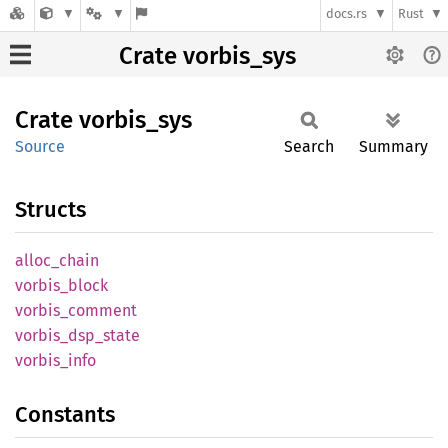
docs.rs
Rust
Crate vorbis_sys
Crate
vorbis_
sys
Source
Search
Summary
Structs
alloc_
chain
vorbis_
block
vorbis_
comment
vorbis_
dsp_
state
vorbis_
info
Constants