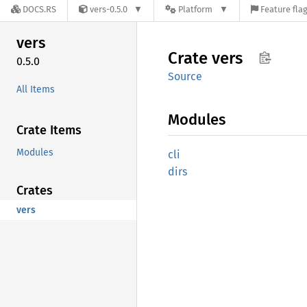
DOCS.RS
vers-0.5.0
Platform
Feature fla
vers
Crate
vers
0.5.0
Source
All Items
Modules
Crate Items
Modules
cli
dirs
Crates
vers