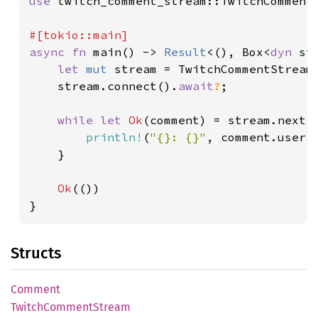
use 
twitch_comment_stream::TwitchCommentS
async fn 
main() -> 
Result
<(), Box<
dyn 
st
let 
mut 
stream = TwitchCommentStream
    stream.connect().
await
?
;

while let 
Ok
(comment) = stream.next(
println!
(
"{}: {}"
, comment.user, 
    }

Ok
(())

}
Structs
Comment
Twitch
Comment
Stream