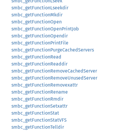
smbc_getFunctionLseek
smbc_getFunctionLseekdir
smbc_getFunctionMkdir
smbc_getFunctionOpen
smbc_getFunctionOpenPrintJob
smbc_getFunctionOpendir
smbc_getFunctionPrintFile
smbc_getFunctionPurgeCachedServers
smbc_getFunctionRead
smbc_getFunctionReaddir
smbc_getFunctionRemoveCachedServer
smbc_getFunctionRemoveUnusedServer
smbc_getFunctionRemovexattr
smbc_getFunctionRename
smbc_getFunctionRmdir
smbc_getFunctionSetxattr
smbc_getFunctionStat
smbc_getFunctionStatVFS
smbc_getFunctionTelldir