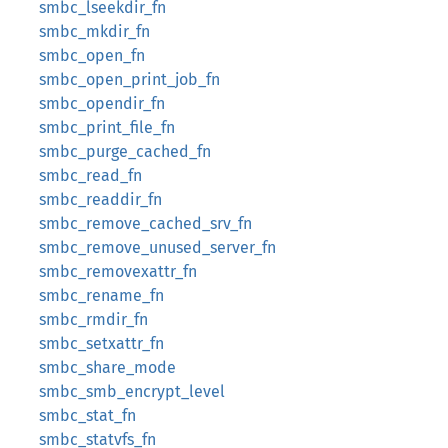
smbc_lseekdir_fn
smbc_mkdir_fn
smbc_open_fn
smbc_open_print_job_fn
smbc_opendir_fn
smbc_print_file_fn
smbc_purge_cached_fn
smbc_read_fn
smbc_readdir_fn
smbc_remove_cached_srv_fn
smbc_remove_unused_server_fn
smbc_removexattr_fn
smbc_rename_fn
smbc_rmdir_fn
smbc_setxattr_fn
smbc_share_mode
smbc_smb_encrypt_level
smbc_stat_fn
smbc_statvfs_fn