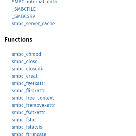
SMBC_internal_data
_SMBCFILE
_SMBCSRV
smbc_server_cache
Functions
smbc_chmod
smbc_close
smbc_closedir
smbc_creat
smbc_fgetxattr
smbc_flistxattr
smbc_free_context
smbc_fremovexattr
smbc_fsetxattr
smbc_fstat
smbc_fstatvfs
smbc_ftruncate