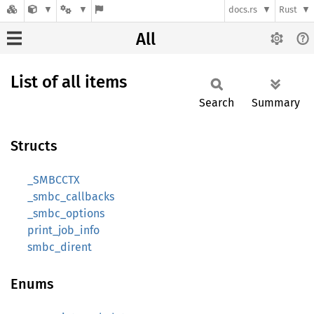
docs.rs
Rust
All
List of all items
Search
Summary
Structs
_SMBCCTX
_smbc_callbacks
_smbc_options
print_job_info
smbc_dirent
Enums