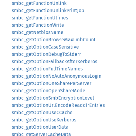
smbc_getFunctionUnlink
smbc_getFunctionUnlinkPrintJob
smbc_getFunctionUtimes
smbc_getFunctionWrite
smbc_getNetbiosName
smbc_getOptionBrowseMaxLmbCount
smbc_getOptionCaseSensitive
smbc_getOptionDebugToStderr
smbc_getOptionFallbackAfterKerberos
smbc_getOptionFullTimeNames
smbc_getOptionNoAutoAnonymousLogin
smbc_getOptionOneSharePerServer
smbc_getOptionOpenShareMode
smbc_getOptionSmbEncryptionLevel
smbc_getOptionUrlEncodeReaddirEntries
smbc_getOptionUseCCache
smbc_getOptionUseKerberos
smbc_getOptionUserData
smbc_getServerCacheData