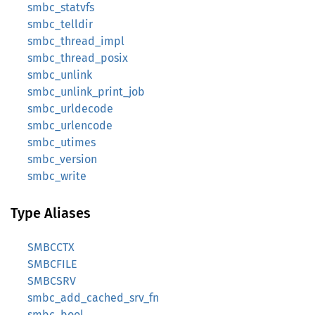
smbc_statvfs
smbc_telldir
smbc_thread_impl
smbc_thread_posix
smbc_unlink
smbc_unlink_print_job
smbc_urldecode
smbc_urlencode
smbc_utimes
smbc_version
smbc_write
Type Aliases
SMBCCTX
SMBCFILE
SMBCSRV
smbc_add_cached_srv_fn
smbc_bool