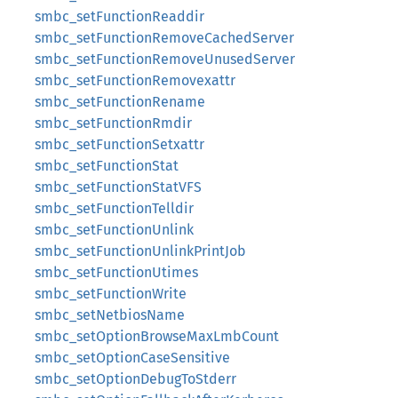
smbc_setFunctionReaddir
smbc_setFunctionRemoveCachedServer
smbc_setFunctionRemoveUnusedServer
smbc_setFunctionRemovexattr
smbc_setFunctionRename
smbc_setFunctionRmdir
smbc_setFunctionSetxattr
smbc_setFunctionStat
smbc_setFunctionStatVFS
smbc_setFunctionTelldir
smbc_setFunctionUnlink
smbc_setFunctionUnlinkPrintJob
smbc_setFunctionUtimes
smbc_setFunctionWrite
smbc_setNetbiosName
smbc_setOptionBrowseMaxLmbCount
smbc_setOptionCaseSensitive
smbc_setOptionDebugToStderr