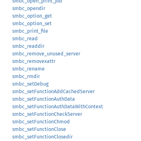
smbc_open_print_job
smbc_opendir
smbc_option_get
smbc_option_set
smbc_print_file
smbc_read
smbc_readdir
smbc_remove_unused_server
smbc_removexattr
smbc_rename
smbc_rmdir
smbc_setDebug
smbc_setFunctionAddCachedServer
smbc_setFunctionAuthData
smbc_setFunctionAuthDataWithContext
smbc_setFunctionCheckServer
smbc_setFunctionChmod
smbc_setFunctionClose
smbc_setFunctionClosedir