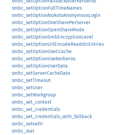
smbc_setOptionFallbackAfterKerberos
smbc_setOptionFullTimeNames
smbc_setOptionNoAutoAnonymousLogin
smbc_setOptionOneSharePerServer
smbc_setOptionOpenShareMode
smbc_setOptionSmbEncryptionLevel
smbc_setOptionUrlEncodeReaddirEntries
smbc_setOptionUseCCache
smbc_setOptionUseKerberos
smbc_setOptionUserData
smbc_setServerCacheData
smbc_setTimeout
smbc_setUser
smbc_setWorkgroup
smbc_set_context
smbc_set_credentials
smbc_set_credentials_with_fallback
smbc_setxattr
smbc_stat