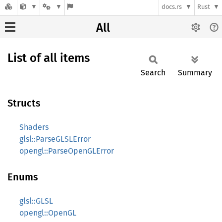
docs.rs
Rust
All
List of all items
Search
Summary
Structs
Shaders
glsl::ParseGLSLError
opengl::ParseOpenGLError
Enums
glsl::GLSL
opengl::OpenGL