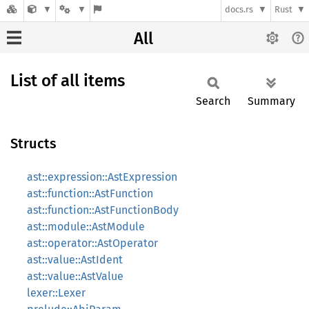
docs.rs
Rust
All
List of all items
Search
Summary
Structs
ast::expression::AstExpression
ast::function::AstFunction
ast::function::AstFunctionBody
ast::module::AstModule
ast::operator::AstOperator
ast::value::AstIdent
ast::value::AstValue
lexer::Lexer