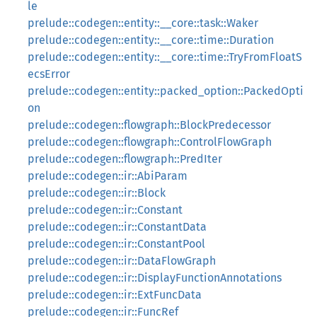
le
prelude::codegen::entity::__core::task::Waker
prelude::codegen::entity::__core::time::Duration
prelude::codegen::entity::__core::time::TryFromFloatS
ecsError
prelude::codegen::entity::packed_option::PackedOpti
on
prelude::codegen::flowgraph::BlockPredecessor
prelude::codegen::flowgraph::ControlFlowGraph
prelude::codegen::flowgraph::PredIter
prelude::codegen::ir::AbiParam
prelude::codegen::ir::Block
prelude::codegen::ir::Constant
prelude::codegen::ir::ConstantData
prelude::codegen::ir::ConstantPool
prelude::codegen::ir::DataFlowGraph
prelude::codegen::ir::DisplayFunctionAnnotations
prelude::codegen::ir::ExtFuncData
prelude::codegen::ir::FuncRef