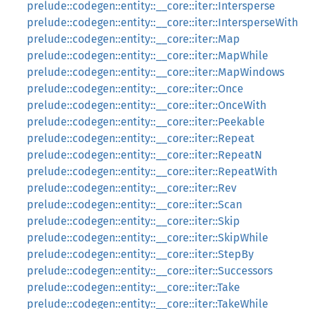
prelude::codegen::entity::__core::iter::Intersperse
prelude::codegen::entity::__core::iter::IntersperseWith
prelude::codegen::entity::__core::iter::Map
prelude::codegen::entity::__core::iter::MapWhile
prelude::codegen::entity::__core::iter::MapWindows
prelude::codegen::entity::__core::iter::Once
prelude::codegen::entity::__core::iter::OnceWith
prelude::codegen::entity::__core::iter::Peekable
prelude::codegen::entity::__core::iter::Repeat
prelude::codegen::entity::__core::iter::RepeatN
prelude::codegen::entity::__core::iter::RepeatWith
prelude::codegen::entity::__core::iter::Rev
prelude::codegen::entity::__core::iter::Scan
prelude::codegen::entity::__core::iter::Skip
prelude::codegen::entity::__core::iter::SkipWhile
prelude::codegen::entity::__core::iter::StepBy
prelude::codegen::entity::__core::iter::Successors
prelude::codegen::entity::__core::iter::Take
prelude::codegen::entity::__core::iter::TakeWhile