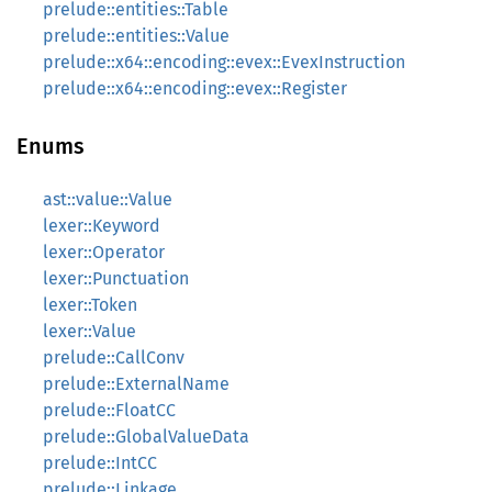
prelude::entities::Table
prelude::entities::Value
prelude::x64::encoding::evex::EvexInstruction
prelude::x64::encoding::evex::Register
Enums
ast::value::Value
lexer::Keyword
lexer::Operator
lexer::Punctuation
lexer::Token
lexer::Value
prelude::CallConv
prelude::ExternalName
prelude::FloatCC
prelude::GlobalValueData
prelude::IntCC
prelude::Linkage