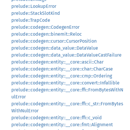
prelude::LookupError
prelude::StackSlotKind
prelude::TrapCode
prelude::codegen::CodegenError
prelude::codegen::binemit::Reloc
prelude::codegen::cursor::CursorPosition
prelude::codegen::data_value::DataValue
prelude::codegen::data_value::DataValueCastFailure
prelude::codegen::entity::__core::ascii::Char
prelude::codegen::entity::__core::char::CharCase
prelude::codegen::entity::__core::cmp::Ordering
prelude::codegen::entity::__core::convert::Infallible
prelude::codegen::entity::__core::ffi::FromBytesWithN
ulError
prelude::codegen::entity::__core::ffi::c_str::FromBytes
WithNulError
prelude::codegen::entity::__core::ffi::c_void
prelude::codegen::entity::__core::fmt::Alignment