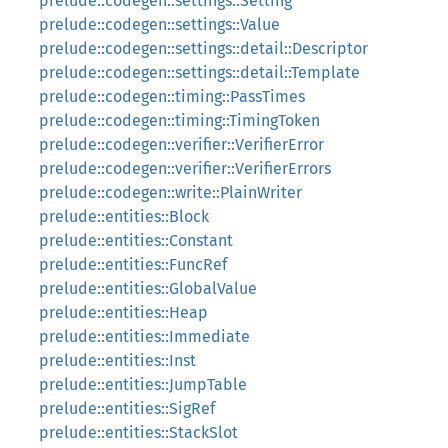
prelude::codegen::settings::Setting
prelude::codegen::settings::Value
prelude::codegen::settings::detail::Descriptor
prelude::codegen::settings::detail::Template
prelude::codegen::timing::PassTimes
prelude::codegen::timing::TimingToken
prelude::codegen::verifier::VerifierError
prelude::codegen::verifier::VerifierErrors
prelude::codegen::write::PlainWriter
prelude::entities::Block
prelude::entities::Constant
prelude::entities::FuncRef
prelude::entities::GlobalValue
prelude::entities::Heap
prelude::entities::Immediate
prelude::entities::Inst
prelude::entities::JumpTable
prelude::entities::SigRef
prelude::entities::StackSlot