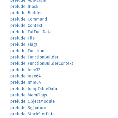
prelude::AbiParam
prelude::Block
prelude::Builder
prelude::Command
prelude::Context
prelude::ExtFuncData
prelude::File
prelude::Flags
prelude::Function
prelude::FunctionBuilder
prelude::FunctionBuilderContext
prelude::Ieee32
prelude::Ieee64
prelude::Imm64
prelude::JumpTableData
prelude::MemFlags
prelude::ObjectModule
prelude::Signature
prelude::StackSlotData