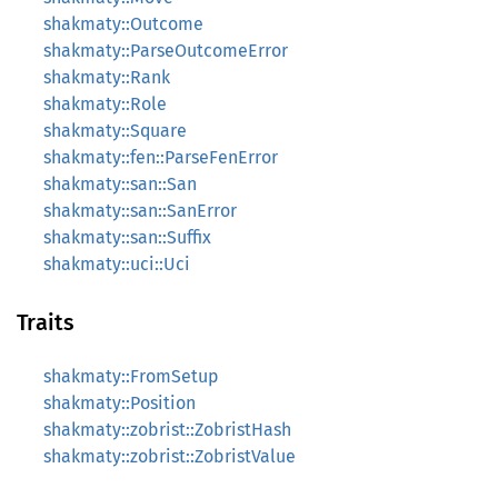
shakmaty::Outcome
shakmaty::ParseOutcomeError
shakmaty::Rank
shakmaty::Role
shakmaty::Square
shakmaty::fen::ParseFenError
shakmaty::san::San
shakmaty::san::SanError
shakmaty::san::Suffix
shakmaty::uci::Uci
Traits
shakmaty::FromSetup
shakmaty::Position
shakmaty::zobrist::ZobristHash
shakmaty::zobrist::ZobristValue