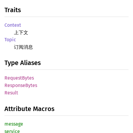
Traits
Context
上下文
Topic
订阅消息
Type Aliases
Request
Bytes
Response
Bytes
Result
Attribute Macros
message
service