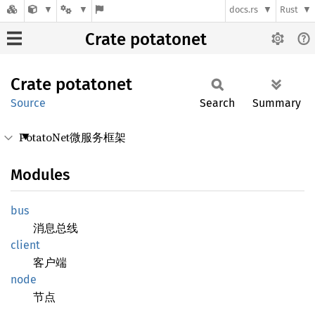
docs.rs
Rust
Crate potatonet
Crate
potatonet
Source
Search
Summary
PotatoNet微服务框架
Modules
bus
消息总线
client
客户端
node
节点