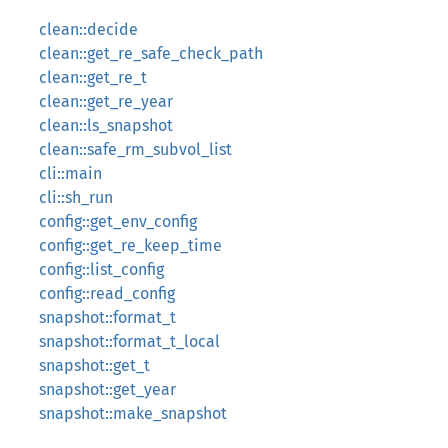
clean::decide
clean::get_re_safe_check_path
clean::get_re_t
clean::get_re_year
clean::ls_snapshot
clean::safe_rm_subvol_list
cli::main
cli::sh_run
config::get_env_config
config::get_re_keep_time
config::list_config
config::read_config
snapshot::format_t
snapshot::format_t_local
snapshot::get_t
snapshot::get_year
snapshot::make_snapshot