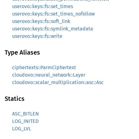
userovo::keys::fs::set_times
userovo::keys::fs::set_times_nofollow
userovo::keys::fs::soft_link
userovo::keys::fs::symlink_metadata
userovo::keys::fs::write
Type Aliases
ciphertexts::ParmCiphertext
cloudovo::neural_network::Layer
cloudovo::scalar_multiplication::asc::Asc
Statics
ASC_BITLEN
LOG_INITED
LOG_LVL