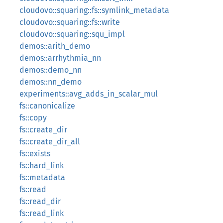
cloudovo::squaring::fs::symlink_metadata
cloudovo::squaring::fs::write
cloudovo::squaring::squ_impl
demos::arith_demo
demos::arrhythmia_nn
demos::demo_nn
demos::nn_demo
experiments::avg_adds_in_scalar_mul
fs::canonicalize
fs::copy
fs::create_dir
fs::create_dir_all
fs::exists
fs::hard_link
fs::metadata
fs::read
fs::read_dir
fs::read_link