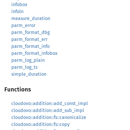
infobox
infoln
measure_duration
parm_error
parm_format_dbg
parm_format_err
parm_format_info
parm_format_infobox
parm_log_plain
parm_log_ts
simple_duration
Functions
cloudovo::addition::add_const_impl
cloudovo::addition::add_sub_impl
cloudovo::addition::fs::canonicalize
cloudovo::addition::fs::copy