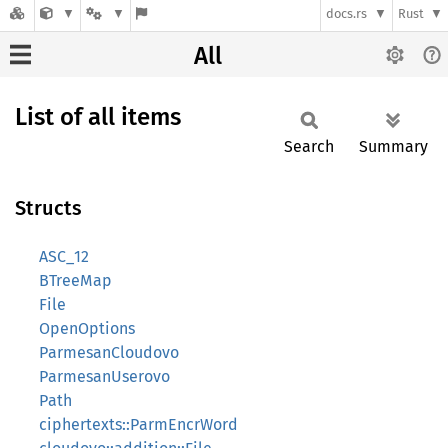
docs.rs
Rust
All
List of all items
Search
Summary
Structs
ASC_12
BTreeMap
File
OpenOptions
ParmesanCloudovo
ParmesanUserovo
Path
ciphertexts::ParmEncrWord