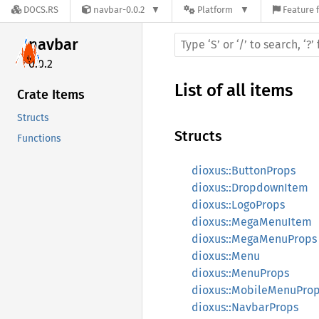
DOCS.RS
navbar-0.0.2
Platform
Feature 
navbar
0.0.2
List of all items
Crate Items
Structs
Structs
Functions
dioxus::ButtonProps
dioxus::DropdownItem
dioxus::LogoProps
dioxus::MegaMenuItem
dioxus::MegaMenuProps
dioxus::Menu
dioxus::MenuProps
dioxus::MobileMenuPro
dioxus::NavbarProps