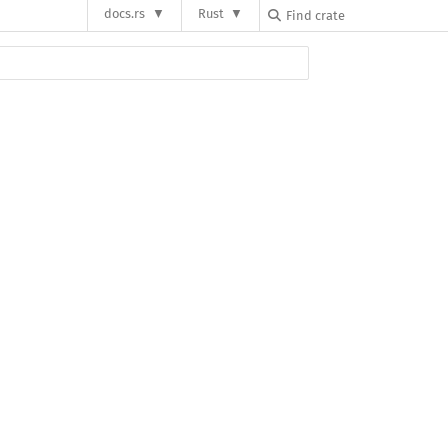
docs.rs
Rust