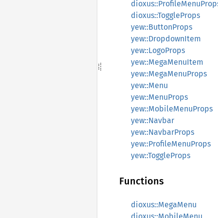
dioxus::ProfileMenuProp
dioxus::ToggleProps
yew::ButtonProps
yew::DropdownItem
yew::LogoProps
yew::MegaMenuItem
yew::MegaMenuProps
yew::Menu
yew::MenuProps
yew::MobileMenuProps
yew::Navbar
yew::NavbarProps
yew::ProfileMenuProps
yew::ToggleProps
Functions
dioxus::MegaMenu
dioxus::MobileMenu