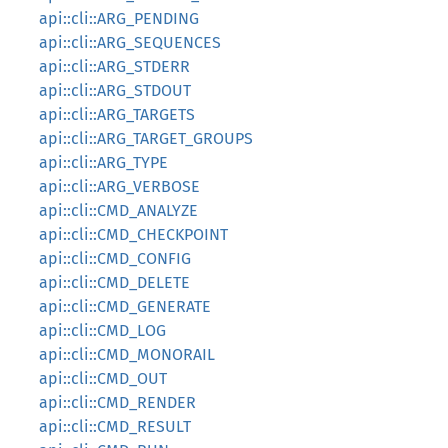
api::cli::ARG_PENDING
api::cli::ARG_SEQUENCES
api::cli::ARG_STDERR
api::cli::ARG_STDOUT
api::cli::ARG_TARGETS
api::cli::ARG_TARGET_GROUPS
api::cli::ARG_TYPE
api::cli::ARG_VERBOSE
api::cli::CMD_ANALYZE
api::cli::CMD_CHECKPOINT
api::cli::CMD_CONFIG
api::cli::CMD_DELETE
api::cli::CMD_GENERATE
api::cli::CMD_LOG
api::cli::CMD_MONORAIL
api::cli::CMD_OUT
api::cli::CMD_RENDER
api::cli::CMD_RESULT