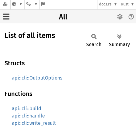
docs.rs
Rust
All
List of all items
Search
Summary
Structs
api::cli::OutputOptions
Functions
api::cli::build
api::cli::handle
api::cli::write_result