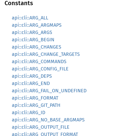
Constants
api::cli::ARG_ALL
api::cli::ARG_ARGMAPS
api::cli::ARG_ARGS
api::cli::ARG_BEGIN
api::cli::ARG_CHANGES
api::cli::ARG_CHANGE_TARGETS
api::cli::ARG_COMMANDS
api::cli::ARG_CONFIG_FILE
api::cli::ARG_DEPS
api::cli::ARG_END
api::cli::ARG_FAIL_ON_UNDEFINED
api::cli::ARG_FORMAT
api::cli::ARG_GIT_PATH
api::cli::ARG_ID
api::cli::ARG_NO_BASE_ARGMAPS
api::cli::ARG_OUTPUT_FILE
api::cli::ARG_OUTPUT_FORMAT