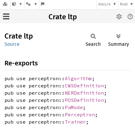
docs.rs
Rust
Crate ltp
Crate
ltp
Source
Search
Summary
Re-exports
pub use perceptron::
Algorithm
;
pub use perceptron::
CWSDefinition
;
pub use perceptron::
NERDefinition
;
pub use perceptron::
POSDefinition
;
pub use perceptron::
PaMode
;
pub use perceptron::
Perceptron
;
pub use perceptron::
Trainer
;