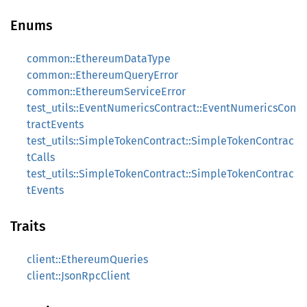
Enums
common::EthereumDataType
common::EthereumQueryError
common::EthereumServiceError
test_utils::EventNumericsContract::EventNumericsCon
tractEvents
test_utils::SimpleTokenContract::SimpleTokenContrac
tCalls
test_utils::SimpleTokenContract::SimpleTokenContrac
tEvents
Traits
client::EthereumQueries
client::JsonRpcClient