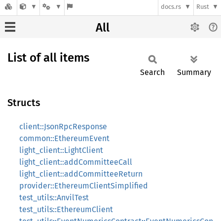
docs.rs
Rust
All
List of all items
Search
Summary
Structs
client::JsonRpcResponse
common::EthereumEvent
light_client::LightClient
light_client::addCommitteeCall
light_client::addCommitteeReturn
provider::EthereumClientSimplified
test_utils::AnvilTest
test_utils::EthereumClient