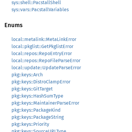
sys::shell::PacstallShell
sys::vars::PacstallVariables
Enums
local::metalink::MetaLinkError
local::pkglist::GetPkglistError
local::repos::RepoEntryError
local::repos::RepoFileParseError
local::update::UpdateParseError
pkg::keys::Arch
pkg::keys::DistroClampError
pkg::keys::GitTarget
pkg::keys::HashSumType
pkg::keys::MaintainerParseError
pkg::keys::PackageKind
pkg::keys::PackageString
pkg::keys::Priority
pkg::keys::SourceURLType