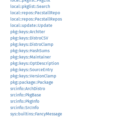
local::pkglist::PkgList
local::pkglist::Search
local::repos::PacstallRepo
local::repos::PacstallRepos
local::update::Update
pkg::keys::ArchIter
pkg::keys::DistroCSV
pkg::keys::DistroClamp
pkg::keys::HashSums
pkg::keys::Maintainer
pkg::keys::OptDescription
pkg::keys::SourceEntry
pkg::keys::VersionClamp
pkg::package::Package
srcinfo::ArchDistro
srcinfo::PkgBase
srcinfo::PkgInfo
srcinfo::SrcInfo
sys::builtins::FancyMessage