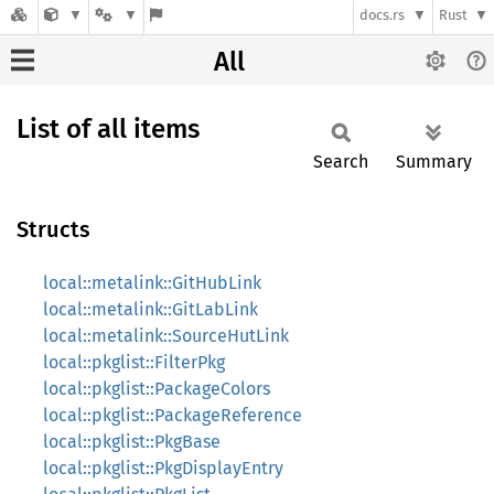
docs.rs
Rust
All
List of all items
Search
Summary
Structs
local::metalink::GitHubLink
local::metalink::GitLabLink
local::metalink::SourceHutLink
local::pkglist::FilterPkg
local::pkglist::PackageColors
local::pkglist::PackageReference
local::pkglist::PkgBase
local::pkglist::PkgDisplayEntry