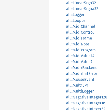
all::LinearSrgb32
all::LinearSrgba32
all::Logger
all::Looper
all::MidiChannel
all::MidiControl
all::MidiFrame
all::MidiNote
all::MidiProgram
all::MidiValue14
all::MidiValue7
all::MidirBackend
all::MidirInitError
all::MouseEvent
all::Mult13P1
all::MultiLogger
all::NegativeInteger128
all::NegativeInteger16
all::NegativeInteger32