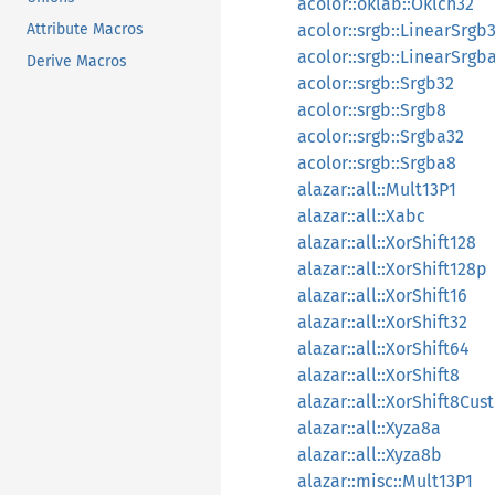
acolor::oklab::Oklch32
acolor::srgb::LinearSrgb
Attribute Macros
acolor::srgb::LinearSrgb
Derive Macros
acolor::srgb::Srgb32
acolor::srgb::Srgb8
acolor::srgb::Srgba32
acolor::srgb::Srgba8
alazar::all::Mult13P1
alazar::all::Xabc
alazar::all::XorShift128
alazar::all::XorShift128p
alazar::all::XorShift16
alazar::all::XorShift32
alazar::all::XorShift64
alazar::all::XorShift8
alazar::all::XorShift8Cu
alazar::all::Xyza8a
alazar::all::Xyza8b
alazar::misc::Mult13P1