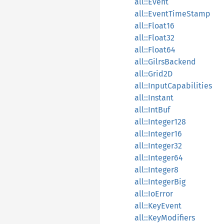
all::Event
all::EventTimeStamp
all::Float16
all::Float32
all::Float64
all::GilrsBackend
all::Grid2D
all::InputCapabilities
all::Instant
all::IntBuf
all::Integer128
all::Integer16
all::Integer32
all::Integer64
all::Integer8
all::IntegerBig
all::IoError
all::KeyEvent
all::KeyModifiers