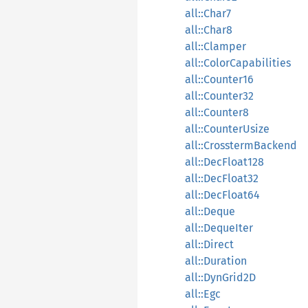
all::Char7
all::Char8
all::Clamper
all::ColorCapabilities
all::Counter16
all::Counter32
all::Counter8
all::CounterUsize
all::CrosstermBackend
all::DecFloat128
all::DecFloat32
all::DecFloat64
all::Deque
all::DequeIter
all::Direct
all::Duration
all::DynGrid2D
all::Egc