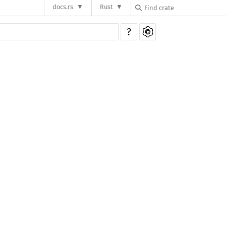
docs.rs
Rust
?