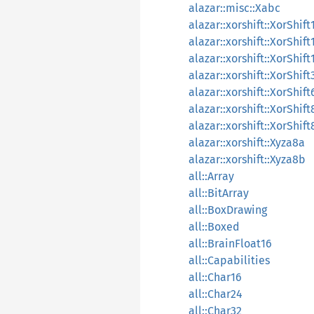
alazar::misc::Xabc
alazar::xorshift::XorShift
alazar::xorshift::XorShif
alazar::xorshift::XorShift
alazar::xorshift::XorShift
alazar::xorshift::XorShift
alazar::xorshift::XorShift
alazar::xorshift::XorShi
alazar::xorshift::Xyza8a
alazar::xorshift::Xyza8b
all::Array
all::BitArray
all::BoxDrawing
all::Boxed
all::BrainFloat16
all::Capabilities
all::Char16
all::Char24
all::Char32