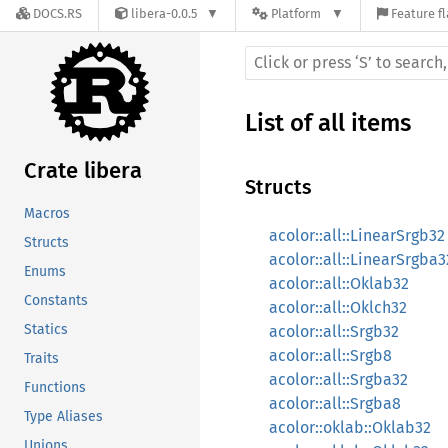
DOCS.RS
libera-0.0.5
Platform
Feature f
List of all items
Crate libera
Structs
Macros
acolor::all::LinearSrgb32
Structs
acolor::all::LinearSrgba3
Enums
acolor::all::Oklab32
Constants
acolor::all::Oklch32
Statics
acolor::all::Srgb32
acolor::all::Srgb8
Traits
acolor::all::Srgba32
Functions
acolor::all::Srgba8
Type Aliases
acolor::oklab::Oklab32
Unions