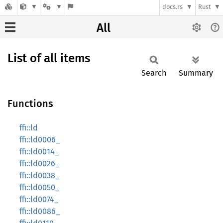
docs.rs
Rust
All
List of all items
Search
Summary
Functions
ffi::ld
ffi::ld0006_
ffi::ld0014_
ffi::ld0026_
ffi::ld0038_
ffi::ld0050_
ffi::ld0074_
ffi::ld0086_