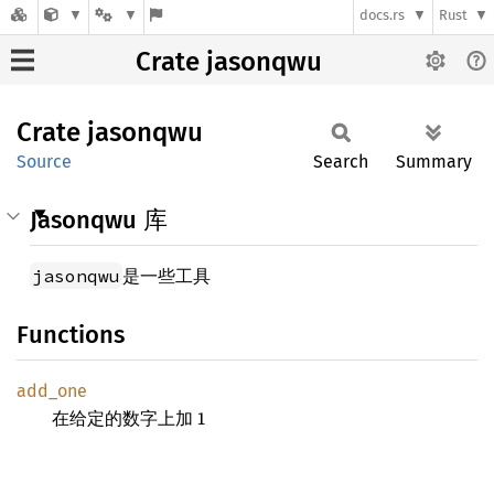
docs.rs
Rust
Crate jasonqwu
Crate
jasonqwu
Source
Search
Summary
Jasonqwu 库
是一些工具
jasonqwu
Functions
add_one
在给定的数字上加 1