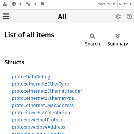
docs.rs
Rust
All
List of all items
Search
Summary
Structs
proto::DataDebug
proto::ethernet::EtherType
proto::ethernet::EthernetHeader
proto::ethernet::EthernetPdu
proto::ethernet::MacAddress
proto::ipv4::Fragmentation
proto::ipv4::InetProtocol
proto::ipv4::Ipv4Address