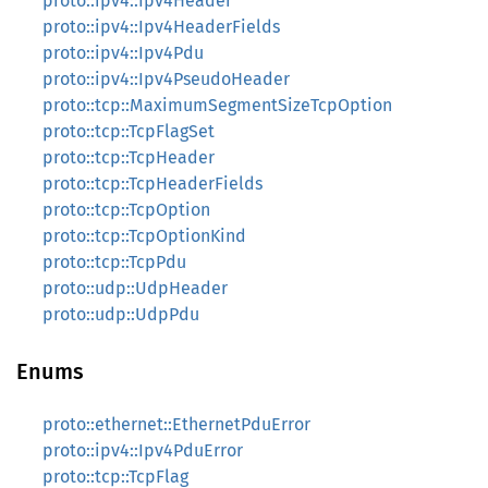
proto::ipv4::Ipv4Header
proto::ipv4::Ipv4HeaderFields
proto::ipv4::Ipv4Pdu
proto::ipv4::Ipv4PseudoHeader
proto::tcp::MaximumSegmentSizeTcpOption
proto::tcp::TcpFlagSet
proto::tcp::TcpHeader
proto::tcp::TcpHeaderFields
proto::tcp::TcpOption
proto::tcp::TcpOptionKind
proto::tcp::TcpPdu
proto::udp::UdpHeader
proto::udp::UdpPdu
Enums
proto::ethernet::EthernetPduError
proto::ipv4::Ipv4PduError
proto::tcp::TcpFlag