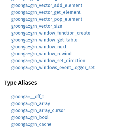
groonga::grn_vector_add_element
groonga::grn_vector_get_element
groonga::grn_vector_pop_element
groonga::grn_vector_size
groonga::grn_window_function_create
groonga::grn_window_get_table
groonga::grn_window_next
groonga::grn_window_rewind
groonga::grn_window_set_direction
groonga::grn_windows_event_logger_set
Type Aliases
groonga::__off_t
groonga::grn_array
groonga::grn_array_cursor
groonga::grn_bool
groonga::grn_cache