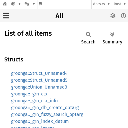
docs.rs
Rust
All
List of all items
Search
Summary
Structs
groonga::Struct_Unnamed4
groonga::Struct_Unnamed5
groonga::Union_Unnamed3
groonga::_grn_ctx
groonga::_grn_ctx_info
groonga::_grn_db_create_optarg
groonga::_grn_fuzzy_search_optarg
groonga::_grn_index_datum