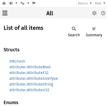
docs.rs
Rust
All
List of all items
Search
Summary
Structs
XMLForm
attribute::AttributeBool
attribute::AttributeF32
attribute::AttributeSizeType
attribute::AttributeString
attribute::AttributeU32
Enums