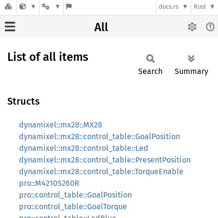
docs.rs
Rust
All
List of all items
Search
Summary
Structs
dynamixel::mx28::MX28
dynamixel::mx28::control_table::GoalPosition
dynamixel::mx28::control_table::Led
dynamixel::mx28::control_table::PresentPosition
dynamixel::mx28::control_table::TorqueEnable
pro::M4210S260R
pro::control_table::GoalPosition
pro::control_table::GoalTorque