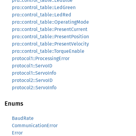
pro::control_table::LedBlue
pro::control_table::LedGreen
pro::control_table::LedRed
pro::control_table::OperatingMode
pro::control_table::PresentCurrent
pro::control_table::PresentPosition
pro::control_table::PresentVelocity
pro::control_table::TorqueEnable
protocol1::ProcessingError
protocol1::ServoID
protocol1::ServoInfo
protocol2::ServoID
protocol2::ServoInfo
Enums
BaudRate
CommunicationError
Error