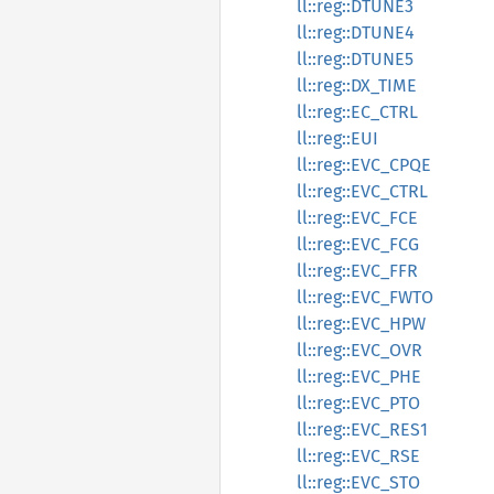
ll::reg::DTUNE3
ll::reg::DTUNE4
ll::reg::DTUNE5
ll::reg::DX_TIME
ll::reg::EC_CTRL
ll::reg::EUI
ll::reg::EVC_CPQE
ll::reg::EVC_CTRL
ll::reg::EVC_FCE
ll::reg::EVC_FCG
ll::reg::EVC_FFR
ll::reg::EVC_FWTO
ll::reg::EVC_HPW
ll::reg::EVC_OVR
ll::reg::EVC_PHE
ll::reg::EVC_PTO
ll::reg::EVC_RES1
ll::reg::EVC_RSE
ll::reg::EVC_STO