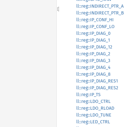
ll::reg::INDIRECT_PTR_A
ll::reg::INDIRECT_PTR_B
ll::reg::IP_CONF_HI
ll::reg::IP_CONF_LO
ll::reg::IP_DIAG_0
ll::reg::IP_DIAG_1
ll::reg::IP_DIAG_12
ll::reg::IP_DIAG_2
ll::reg::IP_DIAG_3
ll::reg::IP_DIAG_4
ll::reg::IP_DIAG_8
ll::reg::IP_DIAG_RES1
ll::reg::IP_DIAG_RES2
ll::reg::IP_TS
ll::reg::LDO_CTRL
ll::reg::LDO_RLOAD
ll::reg::LDO_TUNE
ll::reg::LED_CTRL