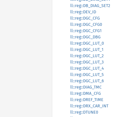
ll::reg::DB_DIAG_SET2
ll::reg::DEV_ID
ll::reg::DGC_CFG
ll::reg::DGC_CFG0
ll::reg::DGC_CFG1
ll::reg::DGC_DBG
ll::reg::DGC_LUT_0
ll::reg::DGC_LUT_1
ll::reg::DGC_LUT_2
ll::reg::DGC_LUT_3
ll::reg::DGC_LUT_4
ll::reg::DGC_LUT_5
ll::reg::DGC_LUT_6
ll::reg::DIAG_TMC
ll::reg::DMA_CFG
ll::reg::DREF_TIME
ll::reg::DRX_CAR_INT
ll::reg::DTUNE0