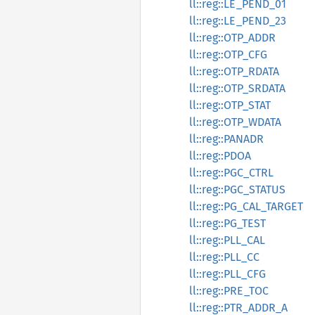
ll::reg::LE_PEND_01
ll::reg::LE_PEND_23
ll::reg::OTP_ADDR
ll::reg::OTP_CFG
ll::reg::OTP_RDATA
ll::reg::OTP_SRDATA
ll::reg::OTP_STAT
ll::reg::OTP_WDATA
ll::reg::PANADR
ll::reg::PDOA
ll::reg::PGC_CTRL
ll::reg::PGC_STATUS
ll::reg::PG_CAL_TARGET
ll::reg::PG_TEST
ll::reg::PLL_CAL
ll::reg::PLL_CC
ll::reg::PLL_CFG
ll::reg::PRE_TOC
ll::reg::PTR_ADDR_A