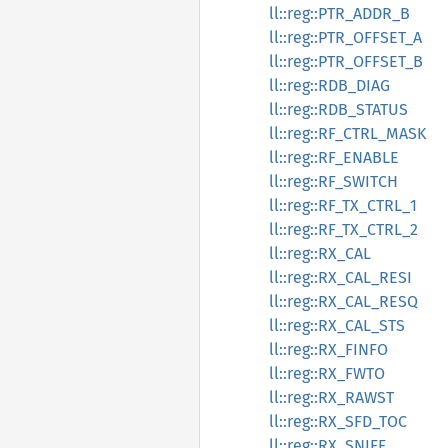
ll::reg::PTR_ADDR_B
ll::reg::PTR_OFFSET_A
ll::reg::PTR_OFFSET_B
ll::reg::RDB_DIAG
ll::reg::RDB_STATUS
ll::reg::RF_CTRL_MASK
ll::reg::RF_ENABLE
ll::reg::RF_SWITCH
ll::reg::RF_TX_CTRL_1
ll::reg::RF_TX_CTRL_2
ll::reg::RX_CAL
ll::reg::RX_CAL_RESI
ll::reg::RX_CAL_RESQ
ll::reg::RX_CAL_STS
ll::reg::RX_FINFO
ll::reg::RX_FWTO
ll::reg::RX_RAWST
ll::reg::RX_SFD_TOC
ll::reg::RX_SNIFF