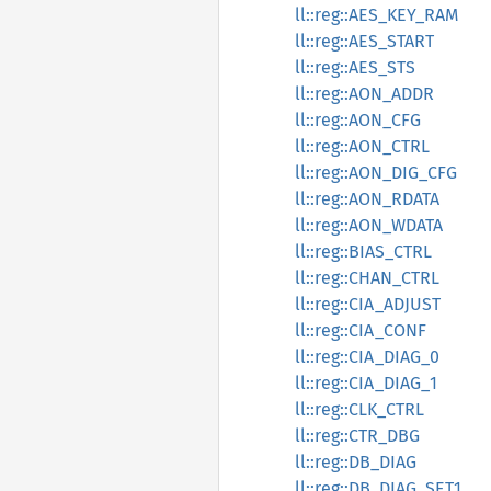
ll::reg::AES_KEY_RAM
ll::reg::AES_START
ll::reg::AES_STS
ll::reg::AON_ADDR
ll::reg::AON_CFG
ll::reg::AON_CTRL
ll::reg::AON_DIG_CFG
ll::reg::AON_RDATA
ll::reg::AON_WDATA
ll::reg::BIAS_CTRL
ll::reg::CHAN_CTRL
ll::reg::CIA_ADJUST
ll::reg::CIA_CONF
ll::reg::CIA_DIAG_0
ll::reg::CIA_DIAG_1
ll::reg::CLK_CTRL
ll::reg::CTR_DBG
ll::reg::DB_DIAG
ll::reg::DB_DIAG_SET1