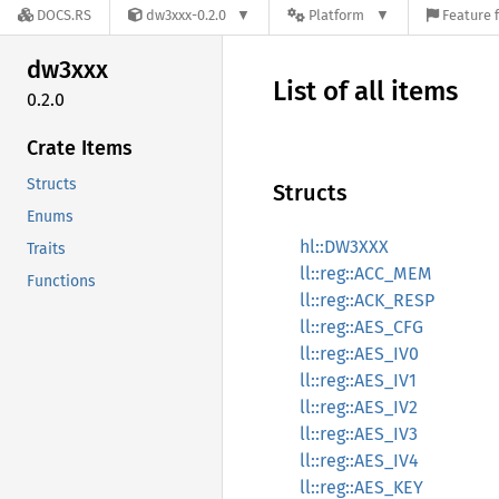
DOCS.RS
dw3xxx-0.2.0
Platform
Feature 
dw3xxx
List of all items
0.2.0
Crate Items
Structs
Structs
Enums
hl::DW3XXX
Traits
ll::reg::ACC_MEM
Functions
ll::reg::ACK_RESP
ll::reg::AES_CFG
ll::reg::AES_IV0
ll::reg::AES_IV1
ll::reg::AES_IV2
ll::reg::AES_IV3
ll::reg::AES_IV4
ll::reg::AES_KEY