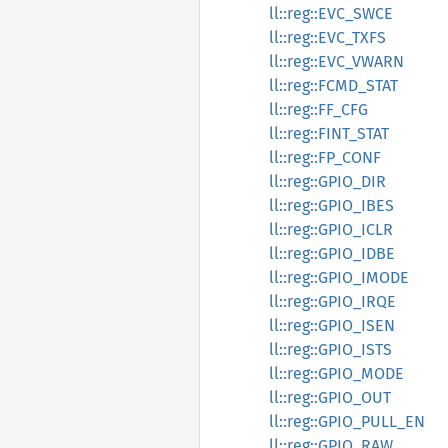
ll::reg::EVC_SWCE
ll::reg::EVC_TXFS
ll::reg::EVC_VWARN
ll::reg::FCMD_STAT
ll::reg::FF_CFG
ll::reg::FINT_STAT
ll::reg::FP_CONF
ll::reg::GPIO_DIR
ll::reg::GPIO_IBES
ll::reg::GPIO_ICLR
ll::reg::GPIO_IDBE
ll::reg::GPIO_IMODE
ll::reg::GPIO_IRQE
ll::reg::GPIO_ISEN
ll::reg::GPIO_ISTS
ll::reg::GPIO_MODE
ll::reg::GPIO_OUT
ll::reg::GPIO_PULL_EN
ll::reg::GPIO_RAW