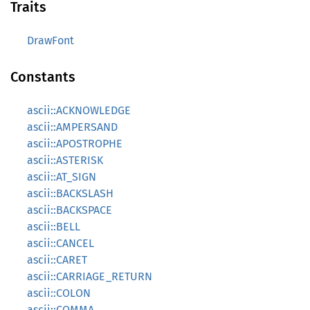
Traits
DrawFont
Constants
ascii::ACKNOWLEDGE
ascii::AMPERSAND
ascii::APOSTROPHE
ascii::ASTERISK
ascii::AT_SIGN
ascii::BACKSLASH
ascii::BACKSPACE
ascii::BELL
ascii::CANCEL
ascii::CARET
ascii::CARRIAGE_RETURN
ascii::COLON
ascii::COMMA