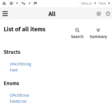
docs.rs
Rust
All
List of all items
Search
Summary
Structs
CP437String
Font
Enums
CP437Error
FontError