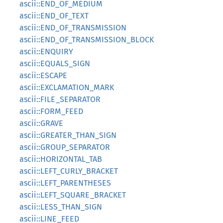
ascii::END_OF_MEDIUM
ascii::END_OF_TEXT
ascii::END_OF_TRANSMISSION
ascii::END_OF_TRANSMISSION_BLOCK
ascii::ENQUIRY
ascii::EQUALS_SIGN
ascii::ESCAPE
ascii::EXCLAMATION_MARK
ascii::FILE_SEPARATOR
ascii::FORM_FEED
ascii::GRAVE
ascii::GREATER_THAN_SIGN
ascii::GROUP_SEPARATOR
ascii::HORIZONTAL_TAB
ascii::LEFT_CURLY_BRACKET
ascii::LEFT_PARENTHESES
ascii::LEFT_SQUARE_BRACKET
ascii::LESS_THAN_SIGN
ascii::LINE_FEED